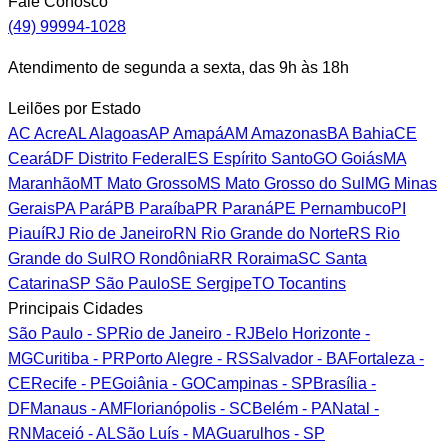
Fale Conosco
(49) 99994-1028
Atendimento de segunda a sexta, das 9h às 18h
Leilões por Estado
AC
Acre
AL
Alagoas
AP
Amapá
AM
Amazonas
BA
Bahia
CE
Ceará
DF
Distrito Federal
ES
Espírito Santo
GO
Goiás
MA
Maranhão
MT
Mato Grosso
MS
Mato Grosso do Sul
MG
Minas
Gerais
PA
Pará
PB
Paraíba
PR
Paraná
PE
Pernambuco
PI
Piauí
RJ
Rio de Janeiro
RN
Rio Grande do Norte
RS
Rio
Grande do Sul
RO
Rondônia
RR
Roraima
SC
Santa
Catarina
SP
São Paulo
SE
Sergipe
TO
Tocantins
Principais Cidades
São Paulo - SP
Rio de Janeiro - RJ
Belo Horizonte -
MG
Curitiba - PR
Porto Alegre - RS
Salvador - BA
Fortaleza -
CE
Recife - PE
Goiânia - GO
Campinas - SP
Brasília -
DF
Manaus - AM
Florianópolis - SC
Belém - PA
Natal -
RN
Maceió - AL
São Luís - MA
Guarulhos - SP