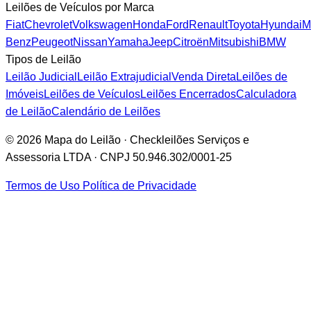
Leilões de Veículos por Marca
Fiat
Chevrolet
Volkswagen
Honda
Ford
Renault
Toyota
Hyundai
M
Benz
Peugeot
Nissan
Yamaha
Jeep
Citroën
Mitsubishi
BMW
Tipos de Leilão
Leilão Judicial
Leilão Extrajudicial
Venda Direta
Leilões de
Imóveis
Leilões de Veículos
Leilões Encerrados
Calculadora
de Leilão
Calendário de Leilões
© 2026 Mapa do Leilão · Checkleilões Serviços e
Assessoria LTDA · CNPJ 50.946.302/0001-25
Termos de Uso
Política de Privacidade