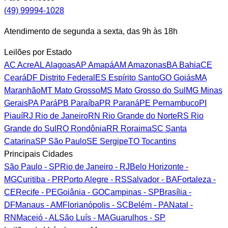
(49) 99994-1028
Atendimento de segunda a sexta, das 9h às 18h
Leilões por Estado
AC
Acre
AL
Alagoas
AP
Amapá
AM
Amazonas
BA
Bahia
CE
Ceará
DF
Distrito Federal
ES
Espírito Santo
GO
Goiás
MA
Maranhão
MT
Mato Grosso
MS
Mato Grosso do Sul
MG
Minas
Gerais
PA
Pará
PB
Paraíba
PR
Paraná
PE
Pernambuco
PI
Piauí
RJ
Rio de Janeiro
RN
Rio Grande do Norte
RS
Rio
Grande do Sul
RO
Rondônia
RR
Roraima
SC
Santa
Catarina
SP
São Paulo
SE
Sergipe
TO
Tocantins
Principais Cidades
São Paulo - SP
Rio de Janeiro - RJ
Belo Horizonte -
MG
Curitiba - PR
Porto Alegre - RS
Salvador - BA
Fortaleza -
CE
Recife - PE
Goiânia - GO
Campinas - SP
Brasília -
DF
Manaus - AM
Florianópolis - SC
Belém - PA
Natal -
RN
Maceió - AL
São Luís - MA
Guarulhos - SP