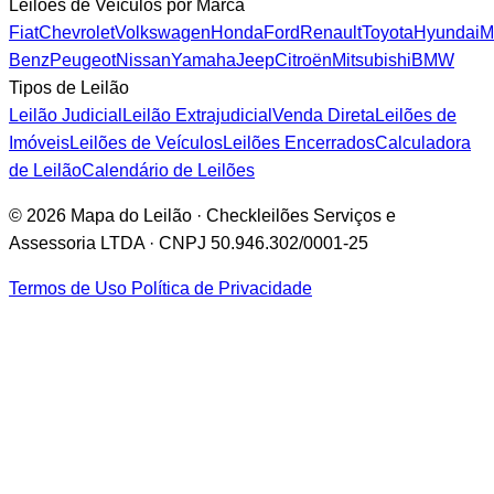
Leilões de Veículos por Marca
Fiat
Chevrolet
Volkswagen
Honda
Ford
Renault
Toyota
Hyundai
M
Benz
Peugeot
Nissan
Yamaha
Jeep
Citroën
Mitsubishi
BMW
Tipos de Leilão
Leilão Judicial
Leilão Extrajudicial
Venda Direta
Leilões de
Imóveis
Leilões de Veículos
Leilões Encerrados
Calculadora
de Leilão
Calendário de Leilões
© 2026 Mapa do Leilão · Checkleilões Serviços e
Assessoria LTDA · CNPJ 50.946.302/0001-25
Termos de Uso
Política de Privacidade