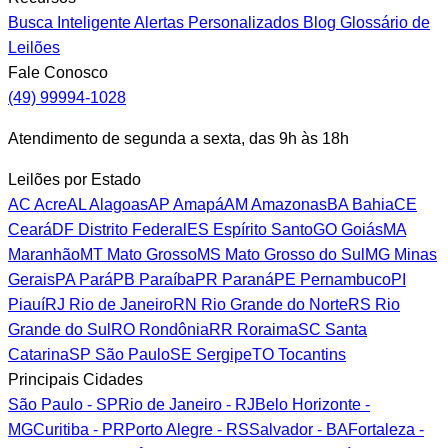
Busca Inteligente
Alertas Personalizados
Blog
Glossário de
Leilões
Fale Conosco
(49) 99994-1028
Atendimento de segunda a sexta, das 9h às 18h
Leilões por Estado
AC
Acre
AL
Alagoas
AP
Amapá
AM
Amazonas
BA
Bahia
CE
Ceará
DF
Distrito Federal
ES
Espírito Santo
GO
Goiás
MA
Maranhão
MT
Mato Grosso
MS
Mato Grosso do Sul
MG
Minas
Gerais
PA
Pará
PB
Paraíba
PR
Paraná
PE
Pernambuco
PI
Piauí
RJ
Rio de Janeiro
RN
Rio Grande do Norte
RS
Rio
Grande do Sul
RO
Rondônia
RR
Roraima
SC
Santa
Catarina
SP
São Paulo
SE
Sergipe
TO
Tocantins
Principais Cidades
São Paulo - SP
Rio de Janeiro - RJ
Belo Horizonte -
MG
Curitiba - PR
Porto Alegre - RS
Salvador - BA
Fortaleza -