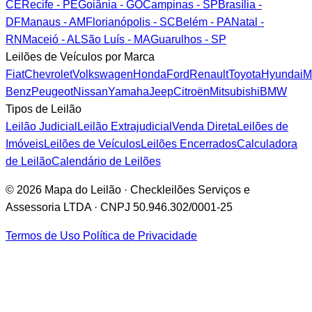
CE
Recife - PE
Goiânia - GO
Campinas - SP
Brasília -
DF
Manaus - AM
Florianópolis - SC
Belém - PA
Natal -
RN
Maceió - AL
São Luís - MA
Guarulhos - SP
Leilões de Veículos por Marca
Fiat
Chevrolet
Volkswagen
Honda
Ford
Renault
Toyota
Hyundai
M
Benz
Peugeot
Nissan
Yamaha
Jeep
Citroën
Mitsubishi
BMW
Tipos de Leilão
Leilão Judicial
Leilão Extrajudicial
Venda Direta
Leilões de
Imóveis
Leilões de Veículos
Leilões Encerrados
Calculadora
de Leilão
Calendário de Leilões
© 2026 Mapa do Leilão · Checkleilões Serviços e
Assessoria LTDA · CNPJ 50.946.302/0001-25
Termos de Uso
Política de Privacidade