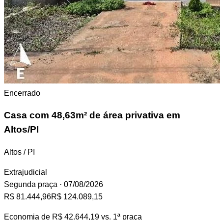
Encerrado
Casa
com 48,63m² de área privativa em
Altos/PI
Altos / PI
Extrajudicial
Segunda praça
· 07/08/2026
R$ 81.444,96
R$ 124.089,15
Economia de
R$ 42.644,19
vs. 1ª praça