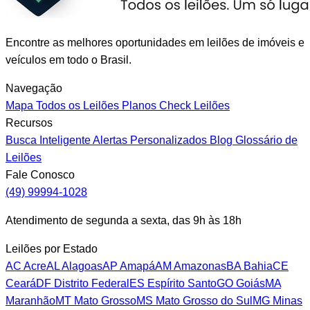
Encontre as melhores oportunidades em leilões de imóveis e
veículos em todo o Brasil.
Navegação
Mapa
Todos os Leilões
Planos
Check Leilões
Recursos
Busca Inteligente
Alertas Personalizados
Blog
Glossário de
Leilões
Fale Conosco
(49) 99994-1028
Atendimento de segunda a sexta, das 9h às 18h
Leilões por Estado
AC
Acre
AL
Alagoas
AP
Amapá
AM
Amazonas
BA
Bahia
CE
Ceará
DF
Distrito Federal
ES
Espírito Santo
GO
Goiás
MA
Maranhão
MT
Mato Grosso
MS
Mato Grosso do Sul
MG
Minas