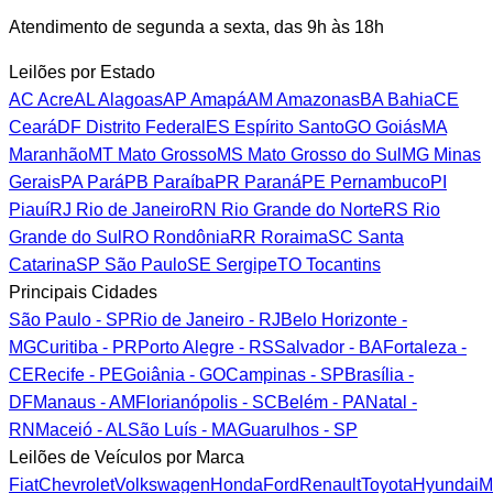
Atendimento de segunda a sexta, das 9h às 18h
Leilões por Estado
AC
Acre
AL
Alagoas
AP
Amapá
AM
Amazonas
BA
Bahia
CE
Ceará
DF
Distrito Federal
ES
Espírito Santo
GO
Goiás
MA
Maranhão
MT
Mato Grosso
MS
Mato Grosso do Sul
MG
Minas
Gerais
PA
Pará
PB
Paraíba
PR
Paraná
PE
Pernambuco
PI
Piauí
RJ
Rio de Janeiro
RN
Rio Grande do Norte
RS
Rio
Grande do Sul
RO
Rondônia
RR
Roraima
SC
Santa
Catarina
SP
São Paulo
SE
Sergipe
TO
Tocantins
Principais Cidades
São Paulo - SP
Rio de Janeiro - RJ
Belo Horizonte -
MG
Curitiba - PR
Porto Alegre - RS
Salvador - BA
Fortaleza -
CE
Recife - PE
Goiânia - GO
Campinas - SP
Brasília -
DF
Manaus - AM
Florianópolis - SC
Belém - PA
Natal -
RN
Maceió - AL
São Luís - MA
Guarulhos - SP
Leilões de Veículos por Marca
Fiat
Chevrolet
Volkswagen
Honda
Ford
Renault
Toyota
Hyundai
M