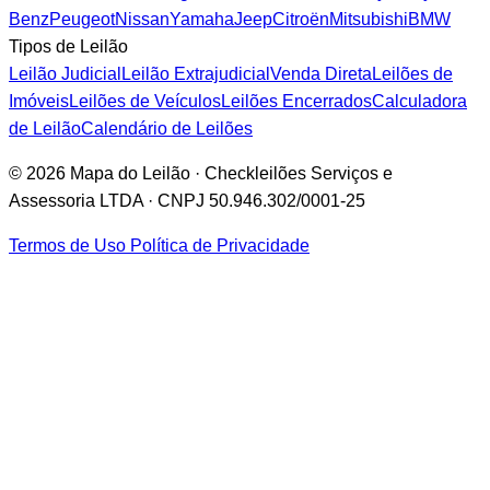
Benz
Peugeot
Nissan
Yamaha
Jeep
Citroën
Mitsubishi
BMW
Tipos de Leilão
Leilão Judicial
Leilão Extrajudicial
Venda Direta
Leilões de
Imóveis
Leilões de Veículos
Leilões Encerrados
Calculadora
de Leilão
Calendário de Leilões
© 2026 Mapa do Leilão · Checkleilões Serviços e
Assessoria LTDA · CNPJ 50.946.302/0001-25
Termos de Uso
Política de Privacidade