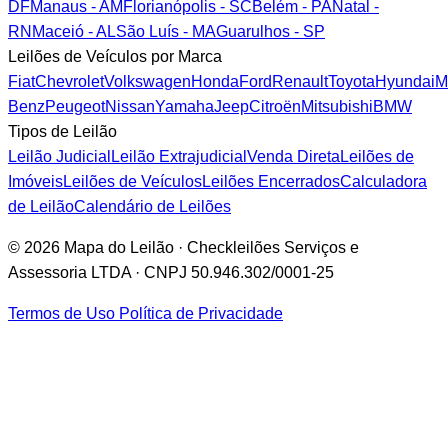
DF
Manaus - AM
Florianópolis - SC
Belém - PA
Natal -
RN
Maceió - AL
São Luís - MA
Guarulhos - SP
Leilões de Veículos por Marca
Fiat
Chevrolet
Volkswagen
Honda
Ford
Renault
Toyota
Hyundai
M
Benz
Peugeot
Nissan
Yamaha
Jeep
Citroën
Mitsubishi
BMW
Tipos de Leilão
Leilão Judicial
Leilão Extrajudicial
Venda Direta
Leilões de
Imóveis
Leilões de Veículos
Leilões Encerrados
Calculadora
de Leilão
Calendário de Leilões
© 2026 Mapa do Leilão · Checkleilões Serviços e
Assessoria LTDA · CNPJ 50.946.302/0001-25
Termos de Uso
Política de Privacidade