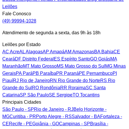
Leilões
Fale Conosco
(49) 99994-1028
Atendimento de segunda a sexta, das 9h às 18h
Leilões por Estado
AC
Acre
AL
Alagoas
AP
Amapá
AM
Amazonas
BA
Bahia
CE
Ceará
DF
Distrito Federal
ES
Espírito Santo
GO
Goiás
MA
Maranhão
MT
Mato Grosso
MS
Mato Grosso do Sul
MG
Minas
Gerais
PA
Pará
PB
Paraíba
PR
Paraná
PE
Pernambuco
PI
Piauí
RJ
Rio de Janeiro
RN
Rio Grande do Norte
RS
Rio
Grande do Sul
RO
Rondônia
RR
Roraima
SC
Santa
Catarina
SP
São Paulo
SE
Sergipe
TO
Tocantins
Principais Cidades
São Paulo - SP
Rio de Janeiro - RJ
Belo Horizonte -
MG
Curitiba - PR
Porto Alegre - RS
Salvador - BA
Fortaleza -
CE
Recife - PE
Goiânia - GO
Campinas - SP
Brasília -