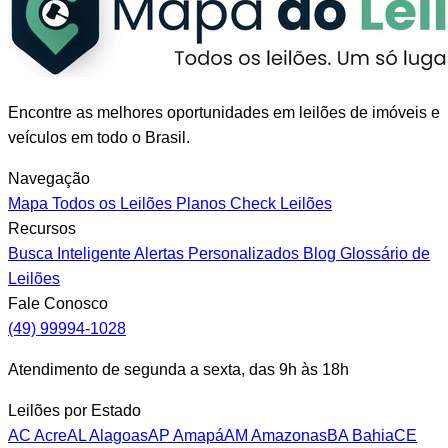
Encontre as melhores oportunidades em leilões de imóveis e
veículos em todo o Brasil.
Navegação
Mapa
Todos os Leilões
Planos
Check Leilões
Recursos
Busca Inteligente
Alertas Personalizados
Blog
Glossário de
Leilões
Fale Conosco
(49) 99994-1028
Atendimento de segunda a sexta, das 9h às 18h
Leilões por Estado
AC
Acre
AL
Alagoas
AP
Amapá
AM
Amazonas
BA
Bahia
CE