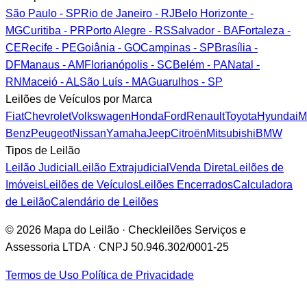
São Paulo - SP
Rio de Janeiro - RJ
Belo Horizonte -
MG
Curitiba - PR
Porto Alegre - RS
Salvador - BA
Fortaleza -
CE
Recife - PE
Goiânia - GO
Campinas - SP
Brasília -
DF
Manaus - AM
Florianópolis - SC
Belém - PA
Natal -
RN
Maceió - AL
São Luís - MA
Guarulhos - SP
Leilões de Veículos por Marca
Fiat
Chevrolet
Volkswagen
Honda
Ford
Renault
Toyota
Hyundai
M
Benz
Peugeot
Nissan
Yamaha
Jeep
Citroën
Mitsubishi
BMW
Tipos de Leilão
Leilão Judicial
Leilão Extrajudicial
Venda Direta
Leilões de
Imóveis
Leilões de Veículos
Leilões Encerrados
Calculadora
de Leilão
Calendário de Leilões
© 2026 Mapa do Leilão · Checkleilões Serviços e
Assessoria LTDA · CNPJ 50.946.302/0001-25
Termos de Uso
Política de Privacidade