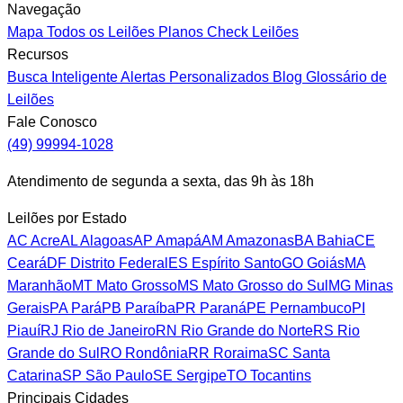
Navegação
Mapa
Todos os Leilões
Planos
Check Leilões
Recursos
Busca Inteligente
Alertas Personalizados
Blog
Glossário de
Leilões
Fale Conosco
(49) 99994-1028
Atendimento de segunda a sexta, das 9h às 18h
Leilões por Estado
AC
Acre
AL
Alagoas
AP
Amapá
AM
Amazonas
BA
Bahia
CE
Ceará
DF
Distrito Federal
ES
Espírito Santo
GO
Goiás
MA
Maranhão
MT
Mato Grosso
MS
Mato Grosso do Sul
MG
Minas
Gerais
PA
Pará
PB
Paraíba
PR
Paraná
PE
Pernambuco
PI
Piauí
RJ
Rio de Janeiro
RN
Rio Grande do Norte
RS
Rio
Grande do Sul
RO
Rondônia
RR
Roraima
SC
Santa
Catarina
SP
São Paulo
SE
Sergipe
TO
Tocantins
Principais Cidades