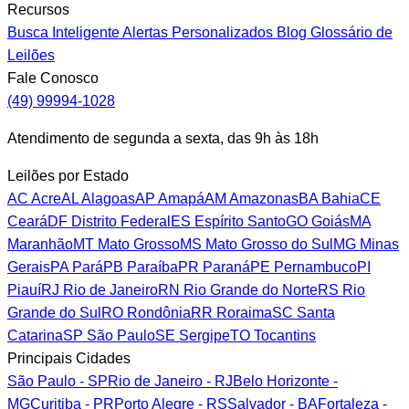
Recursos
Busca Inteligente
Alertas Personalizados
Blog
Glossário de
Leilões
Fale Conosco
(49) 99994-1028
Atendimento de segunda a sexta, das 9h às 18h
Leilões por Estado
AC
Acre
AL
Alagoas
AP
Amapá
AM
Amazonas
BA
Bahia
CE
Ceará
DF
Distrito Federal
ES
Espírito Santo
GO
Goiás
MA
Maranhão
MT
Mato Grosso
MS
Mato Grosso do Sul
MG
Minas
Gerais
PA
Pará
PB
Paraíba
PR
Paraná
PE
Pernambuco
PI
Piauí
RJ
Rio de Janeiro
RN
Rio Grande do Norte
RS
Rio
Grande do Sul
RO
Rondônia
RR
Roraima
SC
Santa
Catarina
SP
São Paulo
SE
Sergipe
TO
Tocantins
Principais Cidades
São Paulo - SP
Rio de Janeiro - RJ
Belo Horizonte -
MG
Curitiba - PR
Porto Alegre - RS
Salvador - BA
Fortaleza -