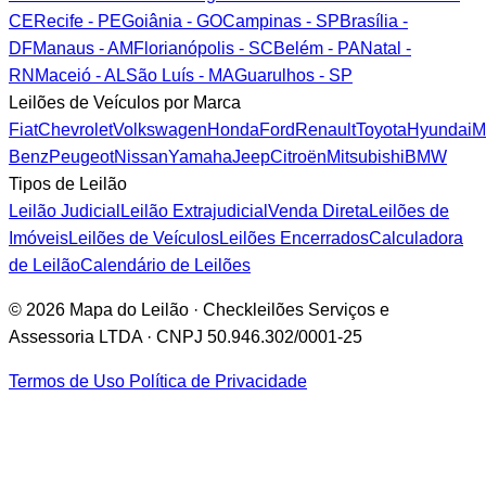
CE
Recife - PE
Goiânia - GO
Campinas - SP
Brasília -
DF
Manaus - AM
Florianópolis - SC
Belém - PA
Natal -
RN
Maceió - AL
São Luís - MA
Guarulhos - SP
Leilões de Veículos por Marca
Fiat
Chevrolet
Volkswagen
Honda
Ford
Renault
Toyota
Hyundai
M
Benz
Peugeot
Nissan
Yamaha
Jeep
Citroën
Mitsubishi
BMW
Tipos de Leilão
Leilão Judicial
Leilão Extrajudicial
Venda Direta
Leilões de
Imóveis
Leilões de Veículos
Leilões Encerrados
Calculadora
de Leilão
Calendário de Leilões
© 2026 Mapa do Leilão · Checkleilões Serviços e
Assessoria LTDA · CNPJ 50.946.302/0001-25
Termos de Uso
Política de Privacidade