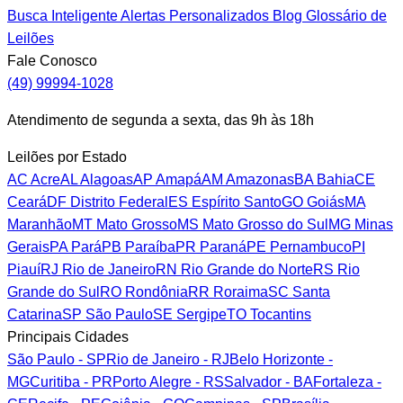
Busca Inteligente
Alertas Personalizados
Blog
Glossário de
Leilões
Fale Conosco
(49) 99994-1028
Atendimento de segunda a sexta, das 9h às 18h
Leilões por Estado
AC
Acre
AL
Alagoas
AP
Amapá
AM
Amazonas
BA
Bahia
CE
Ceará
DF
Distrito Federal
ES
Espírito Santo
GO
Goiás
MA
Maranhão
MT
Mato Grosso
MS
Mato Grosso do Sul
MG
Minas
Gerais
PA
Pará
PB
Paraíba
PR
Paraná
PE
Pernambuco
PI
Piauí
RJ
Rio de Janeiro
RN
Rio Grande do Norte
RS
Rio
Grande do Sul
RO
Rondônia
RR
Roraima
SC
Santa
Catarina
SP
São Paulo
SE
Sergipe
TO
Tocantins
Principais Cidades
São Paulo - SP
Rio de Janeiro - RJ
Belo Horizonte -
MG
Curitiba - PR
Porto Alegre - RS
Salvador - BA
Fortaleza -