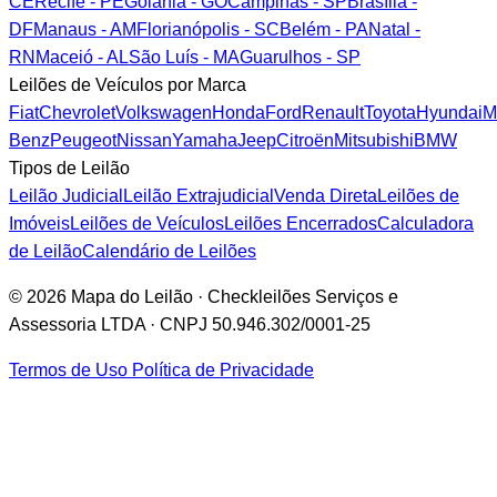
CE
Recife - PE
Goiânia - GO
Campinas - SP
Brasília -
DF
Manaus - AM
Florianópolis - SC
Belém - PA
Natal -
RN
Maceió - AL
São Luís - MA
Guarulhos - SP
Leilões de Veículos por Marca
Fiat
Chevrolet
Volkswagen
Honda
Ford
Renault
Toyota
Hyundai
M
Benz
Peugeot
Nissan
Yamaha
Jeep
Citroën
Mitsubishi
BMW
Tipos de Leilão
Leilão Judicial
Leilão Extrajudicial
Venda Direta
Leilões de
Imóveis
Leilões de Veículos
Leilões Encerrados
Calculadora
de Leilão
Calendário de Leilões
© 2026 Mapa do Leilão · Checkleilões Serviços e
Assessoria LTDA · CNPJ 50.946.302/0001-25
Termos de Uso
Política de Privacidade