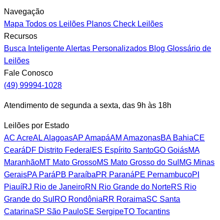
Navegação
Mapa
Todos os Leilões
Planos
Check Leilões
Recursos
Busca Inteligente
Alertas Personalizados
Blog
Glossário de
Leilões
Fale Conosco
(49) 99994-1028
Atendimento de segunda a sexta, das 9h às 18h
Leilões por Estado
AC
Acre
AL
Alagoas
AP
Amapá
AM
Amazonas
BA
Bahia
CE
Ceará
DF
Distrito Federal
ES
Espírito Santo
GO
Goiás
MA
Maranhão
MT
Mato Grosso
MS
Mato Grosso do Sul
MG
Minas
Gerais
PA
Pará
PB
Paraíba
PR
Paraná
PE
Pernambuco
PI
Piauí
RJ
Rio de Janeiro
RN
Rio Grande do Norte
RS
Rio
Grande do Sul
RO
Rondônia
RR
Roraima
SC
Santa
Catarina
SP
São Paulo
SE
Sergipe
TO
Tocantins