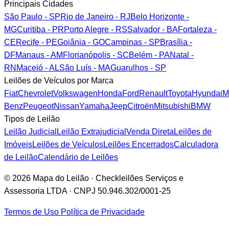
Principais Cidades
São Paulo - SP
Rio de Janeiro - RJ
Belo Horizonte -
MG
Curitiba - PR
Porto Alegre - RS
Salvador - BA
Fortaleza -
CE
Recife - PE
Goiânia - GO
Campinas - SP
Brasília -
DF
Manaus - AM
Florianópolis - SC
Belém - PA
Natal -
RN
Maceió - AL
São Luís - MA
Guarulhos - SP
Leilões de Veículos por Marca
Fiat
Chevrolet
Volkswagen
Honda
Ford
Renault
Toyota
Hyundai
M
Benz
Peugeot
Nissan
Yamaha
Jeep
Citroën
Mitsubishi
BMW
Tipos de Leilão
Leilão Judicial
Leilão Extrajudicial
Venda Direta
Leilões de
Imóveis
Leilões de Veículos
Leilões Encerrados
Calculadora
de Leilão
Calendário de Leilões
© 2026 Mapa do Leilão · Checkleilões Serviços e
Assessoria LTDA · CNPJ 50.946.302/0001-25
Termos de Uso
Política de Privacidade