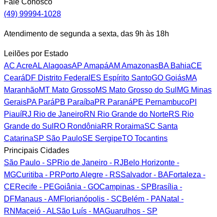
Fale Conosco
(49) 99994-1028
Atendimento de segunda a sexta, das 9h às 18h
Leilões por Estado
AC
Acre
AL
Alagoas
AP
Amapá
AM
Amazonas
BA
Bahia
CE
Ceará
DF
Distrito Federal
ES
Espírito Santo
GO
Goiás
MA
Maranhão
MT
Mato Grosso
MS
Mato Grosso do Sul
MG
Minas
Gerais
PA
Pará
PB
Paraíba
PR
Paraná
PE
Pernambuco
PI
Piauí
RJ
Rio de Janeiro
RN
Rio Grande do Norte
RS
Rio
Grande do Sul
RO
Rondônia
RR
Roraima
SC
Santa
Catarina
SP
São Paulo
SE
Sergipe
TO
Tocantins
Principais Cidades
São Paulo - SP
Rio de Janeiro - RJ
Belo Horizonte -
MG
Curitiba - PR
Porto Alegre - RS
Salvador - BA
Fortaleza -
CE
Recife - PE
Goiânia - GO
Campinas - SP
Brasília -
DF
Manaus - AM
Florianópolis - SC
Belém - PA
Natal -
RN
Maceió - AL
São Luís - MA
Guarulhos - SP