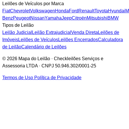
Leilões de Veículos por Marca
Fiat
Chevrolet
Volkswagen
Honda
Ford
Renault
Toyota
Hyundai
M
Benz
Peugeot
Nissan
Yamaha
Jeep
Citroën
Mitsubishi
BMW
Tipos de Leilão
Leilão Judicial
Leilão Extrajudicial
Venda Direta
Leilões de
Imóveis
Leilões de Veículos
Leilões Encerrados
Calculadora
de Leilão
Calendário de Leilões
© 2026 Mapa do Leilão · Checkleilões Serviços e
Assessoria LTDA · CNPJ 50.946.302/0001-25
Termos de Uso
Política de Privacidade