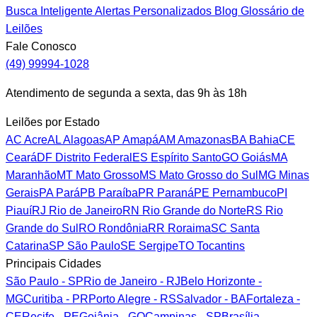
Busca Inteligente
Alertas Personalizados
Blog
Glossário de
Leilões
Fale Conosco
(49) 99994-1028
Atendimento de segunda a sexta, das 9h às 18h
Leilões por Estado
AC
Acre
AL
Alagoas
AP
Amapá
AM
Amazonas
BA
Bahia
CE
Ceará
DF
Distrito Federal
ES
Espírito Santo
GO
Goiás
MA
Maranhão
MT
Mato Grosso
MS
Mato Grosso do Sul
MG
Minas
Gerais
PA
Pará
PB
Paraíba
PR
Paraná
PE
Pernambuco
PI
Piauí
RJ
Rio de Janeiro
RN
Rio Grande do Norte
RS
Rio
Grande do Sul
RO
Rondônia
RR
Roraima
SC
Santa
Catarina
SP
São Paulo
SE
Sergipe
TO
Tocantins
Principais Cidades
São Paulo - SP
Rio de Janeiro - RJ
Belo Horizonte -
MG
Curitiba - PR
Porto Alegre - RS
Salvador - BA
Fortaleza -
CE
Recife - PE
Goiânia - GO
Campinas - SP
Brasília -