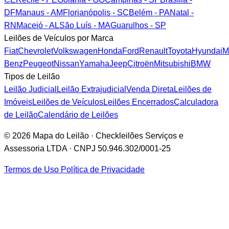
DF
Manaus - AM
Florianópolis - SC
Belém - PA
Natal -
RN
Maceió - AL
São Luís - MA
Guarulhos - SP
Leilões de Veículos por Marca
Fiat
Chevrolet
Volkswagen
Honda
Ford
Renault
Toyota
Hyundai
M
Benz
Peugeot
Nissan
Yamaha
Jeep
Citroën
Mitsubishi
BMW
Tipos de Leilão
Leilão Judicial
Leilão Extrajudicial
Venda Direta
Leilões de
Imóveis
Leilões de Veículos
Leilões Encerrados
Calculadora
de Leilão
Calendário de Leilões
© 2026 Mapa do Leilão · Checkleilões Serviços e
Assessoria LTDA · CNPJ 50.946.302/0001-25
Termos de Uso
Política de Privacidade