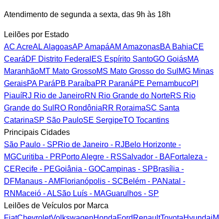
Atendimento de segunda a sexta, das 9h às 18h
Leilões por Estado
AC
Acre
AL
Alagoas
AP
Amapá
AM
Amazonas
BA
Bahia
CE
Ceará
DF
Distrito Federal
ES
Espírito Santo
GO
Goiás
MA
Maranhão
MT
Mato Grosso
MS
Mato Grosso do Sul
MG
Minas
Gerais
PA
Pará
PB
Paraíba
PR
Paraná
PE
Pernambuco
PI
Piauí
RJ
Rio de Janeiro
RN
Rio Grande do Norte
RS
Rio
Grande do Sul
RO
Rondônia
RR
Roraima
SC
Santa
Catarina
SP
São Paulo
SE
Sergipe
TO
Tocantins
Principais Cidades
São Paulo - SP
Rio de Janeiro - RJ
Belo Horizonte -
MG
Curitiba - PR
Porto Alegre - RS
Salvador - BA
Fortaleza -
CE
Recife - PE
Goiânia - GO
Campinas - SP
Brasília -
DF
Manaus - AM
Florianópolis - SC
Belém - PA
Natal -
RN
Maceió - AL
São Luís - MA
Guarulhos - SP
Leilões de Veículos por Marca
Fiat
Chevrolet
Volkswagen
Honda
Ford
Renault
Toyota
Hyundai
M