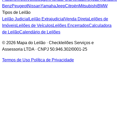
Benz
Peugeot
Nissan
Yamaha
Jeep
Citroën
Mitsubishi
BMW
Tipos de Leilão
Leilão Judicial
Leilão Extrajudicial
Venda Direta
Leilões de
Imóveis
Leilões de Veículos
Leilões Encerrados
Calculadora
de Leilão
Calendário de Leilões
© 2026 Mapa do Leilão · Checkleilões Serviços e
Assessoria LTDA · CNPJ 50.946.302/0001-25
Termos de Uso
Política de Privacidade