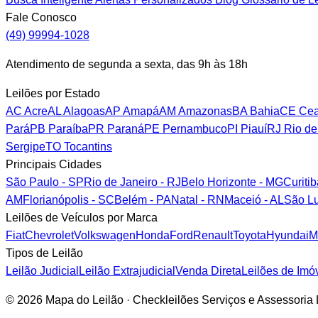
Fale Conosco
(49) 99994-1028
Atendimento de segunda a sexta, das 9h às 18h
Leilões por Estado
AC
Acre
AL
Alagoas
AP
Amapá
AM
Amazonas
BA
Bahia
CE
Cea
Pará
PB
Paraíba
PR
Paraná
PE
Pernambuco
PI
Piauí
RJ
Rio de
Sergipe
TO
Tocantins
Principais Cidades
São Paulo - SP
Rio de Janeiro - RJ
Belo Horizonte - MG
Curiti
AM
Florianópolis - SC
Belém - PA
Natal - RN
Maceió - AL
São Lu
Leilões de Veículos por Marca
Fiat
Chevrolet
Volkswagen
Honda
Ford
Renault
Toyota
Hyundai
M
Tipos de Leilão
Leilão Judicial
Leilão Extrajudicial
Venda Direta
Leilões de Imó
© 2026 Mapa do Leilão · Checkleilões Serviços e Assessori