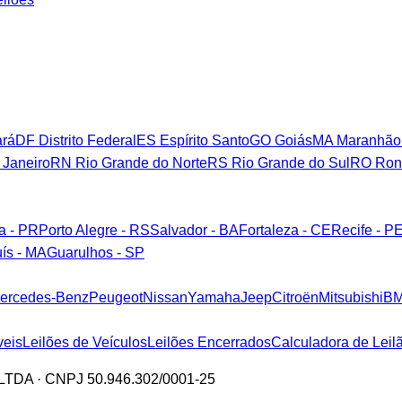
rá
DF
Distrito Federal
ES
Espírito Santo
GO
Goiás
MA
Maranhão
 Janeiro
RN
Rio Grande do Norte
RS
Rio Grande do Sul
RO
Ron
ba - PR
Porto Alegre - RS
Salvador - BA
Fortaleza - CE
Recife - P
ís - MA
Guarulhos - SP
ercedes-Benz
Peugeot
Nissan
Yamaha
Jeep
Citroën
Mitsubishi
B
veis
Leilões de Veículos
Leilões Encerrados
Calculadora de Leil
a LTDA · CNPJ 50.946.302/0001-25