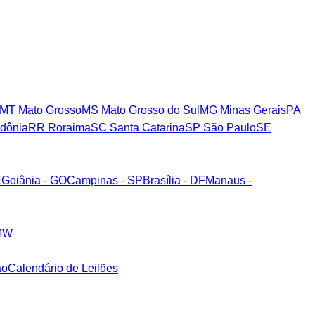
MT
Mato Grosso
MS
Mato Grosso do Sul
MG
Minas Gerais
PA
dônia
RR
Roraima
SC
Santa Catarina
SP
São Paulo
SE
E
Goiânia - GO
Campinas - SP
Brasília - DF
Manaus -
MW
ão
Calendário de Leilões