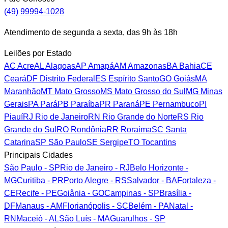
(49) 99994-1028
Atendimento de segunda a sexta, das 9h às 18h
Leilões por Estado
AC
Acre
AL
Alagoas
AP
Amapá
AM
Amazonas
BA
Bahia
CE
Ceará
DF
Distrito Federal
ES
Espírito Santo
GO
Goiás
MA
Maranhão
MT
Mato Grosso
MS
Mato Grosso do Sul
MG
Minas
Gerais
PA
Pará
PB
Paraíba
PR
Paraná
PE
Pernambuco
PI
Piauí
RJ
Rio de Janeiro
RN
Rio Grande do Norte
RS
Rio
Grande do Sul
RO
Rondônia
RR
Roraima
SC
Santa
Catarina
SP
São Paulo
SE
Sergipe
TO
Tocantins
Principais Cidades
São Paulo - SP
Rio de Janeiro - RJ
Belo Horizonte -
MG
Curitiba - PR
Porto Alegre - RS
Salvador - BA
Fortaleza -
CE
Recife - PE
Goiânia - GO
Campinas - SP
Brasília -
DF
Manaus - AM
Florianópolis - SC
Belém - PA
Natal -
RN
Maceió - AL
São Luís - MA
Guarulhos - SP