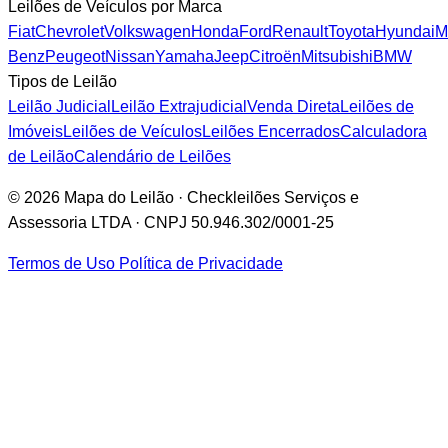
Leilões de Veículos por Marca
Fiat
Chevrolet
Volkswagen
Honda
Ford
Renault
Toyota
Hyundai
M
Benz
Peugeot
Nissan
Yamaha
Jeep
Citroën
Mitsubishi
BMW
Tipos de Leilão
Leilão Judicial
Leilão Extrajudicial
Venda Direta
Leilões de
Imóveis
Leilões de Veículos
Leilões Encerrados
Calculadora
de Leilão
Calendário de Leilões
© 2026 Mapa do Leilão · Checkleilões Serviços e
Assessoria LTDA · CNPJ 50.946.302/0001-25
Termos de Uso
Política de Privacidade