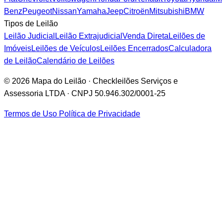
Benz
Peugeot
Nissan
Yamaha
Jeep
Citroën
Mitsubishi
BMW
Tipos de Leilão
Leilão Judicial
Leilão Extrajudicial
Venda Direta
Leilões de
Imóveis
Leilões de Veículos
Leilões Encerrados
Calculadora
de Leilão
Calendário de Leilões
© 2026 Mapa do Leilão · Checkleilões Serviços e
Assessoria LTDA · CNPJ 50.946.302/0001-25
Termos de Uso
Política de Privacidade