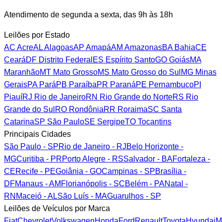
Atendimento de segunda a sexta, das 9h às 18h
Leilões por Estado
AC
Acre
AL
Alagoas
AP
Amapá
AM
Amazonas
BA
Bahia
CE
Ceará
DF
Distrito Federal
ES
Espírito Santo
GO
Goiás
MA
Maranhão
MT
Mato Grosso
MS
Mato Grosso do Sul
MG
Minas
Gerais
PA
Pará
PB
Paraíba
PR
Paraná
PE
Pernambuco
PI
Piauí
RJ
Rio de Janeiro
RN
Rio Grande do Norte
RS
Rio
Grande do Sul
RO
Rondônia
RR
Roraima
SC
Santa
Catarina
SP
São Paulo
SE
Sergipe
TO
Tocantins
Principais Cidades
São Paulo - SP
Rio de Janeiro - RJ
Belo Horizonte -
MG
Curitiba - PR
Porto Alegre - RS
Salvador - BA
Fortaleza -
CE
Recife - PE
Goiânia - GO
Campinas - SP
Brasília -
DF
Manaus - AM
Florianópolis - SC
Belém - PA
Natal -
RN
Maceió - AL
São Luís - MA
Guarulhos - SP
Leilões de Veículos por Marca
Fiat
Chevrolet
Volkswagen
Honda
Ford
Renault
Toyota
Hyundai
M