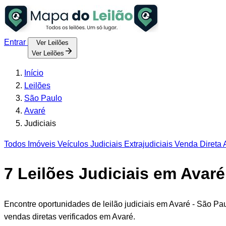
Entrar
Ver Leilões
Ver Leilões
Início
Leilões
São Paulo
Avaré
Judiciais
Todos
Imóveis
Veículos
Judiciais
Extrajudiciais
Venda Direta
A
7
Leilões Judiciais em Avaré
Encontre oportunidades de leilão judiciais em Avaré - São Pa
vendas diretas verificados em Avaré.