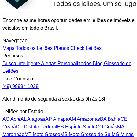
Encontre as melhores oportunidades em leilões de imóveis e
veículos em todo o Brasil.
Navegação
Mapa
Todos os Leilões
Planos
Check Leilões
Recursos
Busca Inteligente
Alertas Personalizados
Blog
Glossário de
Leilões
Fale Conosco
(49) 99994-1028
Atendimento de segunda a sexta, das 9h às 18h
Leilões por Estado
AC
Acre
AL
Alagoas
AP
Amapá
AM
Amazonas
BA
Bahia
CE
Ceará
DF
Distrito Federal
ES
Espírito Santo
GO
Goiás
MA
Maranhão
MT
Mato Grosso
MS
Mato Grosso do Sul
MG
Minas