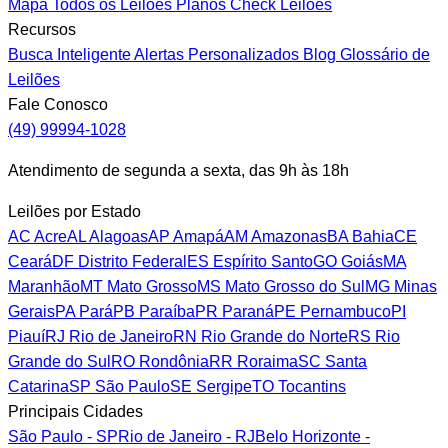
Mapa
Todos os Leilões
Planos
Check Leilões
Recursos
Busca Inteligente
Alertas Personalizados
Blog
Glossário de
Leilões
Fale Conosco
(49) 99994-1028
Atendimento de segunda a sexta, das 9h às 18h
Leilões por Estado
AC
Acre
AL
Alagoas
AP
Amapá
AM
Amazonas
BA
Bahia
CE
Ceará
DF
Distrito Federal
ES
Espírito Santo
GO
Goiás
MA
Maranhão
MT
Mato Grosso
MS
Mato Grosso do Sul
MG
Minas
Gerais
PA
Pará
PB
Paraíba
PR
Paraná
PE
Pernambuco
PI
Piauí
RJ
Rio de Janeiro
RN
Rio Grande do Norte
RS
Rio
Grande do Sul
RO
Rondônia
RR
Roraima
SC
Santa
Catarina
SP
São Paulo
SE
Sergipe
TO
Tocantins
Principais Cidades
São Paulo - SP
Rio de Janeiro - RJ
Belo Horizonte -