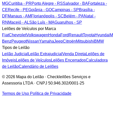
MG
Curitiba - PR
Porto Alegre - RS
Salvador - BA
Fortaleza -
CE
Recife - PE
Goiânia - GO
Campinas - SP
Brasília -
DF
Manaus - AM
Florianópolis - SC
Belém - PA
Natal -
RN
Maceió - AL
São Luís - MA
Guarulhos - SP
Leilões de Veículos por Marca
Fiat
Chevrolet
Volkswagen
Honda
Ford
Renault
Toyota
Hyundai
M
Benz
Peugeot
Nissan
Yamaha
Jeep
Citroën
Mitsubishi
BMW
Tipos de Leilão
Leilão Judicial
Leilão Extrajudicial
Venda Direta
Leilões de
Imóveis
Leilões de Veículos
Leilões Encerrados
Calculadora
de Leilão
Calendário de Leilões
© 2026 Mapa do Leilão · Checkleilões Serviços e
Assessoria LTDA · CNPJ 50.946.302/0001-25
Termos de Uso
Política de Privacidade