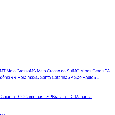
MT
Mato Grosso
MS
Mato Grosso do Sul
MG
Minas Gerais
PA
dônia
RR
Roraima
SC
Santa Catarina
SP
São Paulo
SE
E
Goiânia - GO
Campinas - SP
Brasília - DF
Manaus -