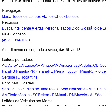
Encontre as melhores oportunidades em leilões de imóveis e v
Navegação
Mapa
Todos os Leilões
Planos
Check Leilões
Recursos
Busca Inteligente
Alertas Personalizados
Blog
Glossário de L
Fale Conosco
(49) 99994-1028
Atendimento de segunda a sexta, das 9h às 18h
Leilões por Estado
AC
Acre
AL
Alagoas
AP
Amapá
AM
Amazonas
BA
Bahia
CE
Cea
Pará
PB
Paraíba
PR
Paraná
PE
Pernambuco
PI
Piauí
RJ
Rio de
Sergipe
TO
Tocantins
Principais Cidades
São Paulo - SP
Rio de Janeiro - RJ
Belo Horizonte - MG
Curiti
AM
Florianópolis - SC
Belém - PA
Natal - RN
Maceió - AL
São Lu
Leilões de Veículos por Marca