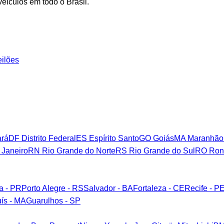
eículos em todo o Brasil.
eilões
rá
DF
Distrito Federal
ES
Espírito Santo
GO
Goiás
MA
Maranhão
 Janeiro
RN
Rio Grande do Norte
RS
Rio Grande do Sul
RO
Ron
ba - PR
Porto Alegre - RS
Salvador - BA
Fortaleza - CE
Recife - P
ís - MA
Guarulhos - SP