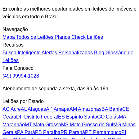
Encontre as melhores oportunidades em leilões de imóveis e
veículos em todo o Brasil.
Navegação
Mapa
Todos os Leilões
Planos
Check Leilões
Recursos
Busca Inteligente
Alertas Personalizados
Blog
Glossário de
Leilões
Fale Conosco
(49) 99994-1028
Atendimento de segunda a sexta, das 9h às 18h
Leilões por Estado
AC
Acre
AL
Alagoas
AP
Amapá
AM
Amazonas
BA
Bahia
CE
Ceará
DF
Distrito Federal
ES
Espírito Santo
GO
Goiás
MA
Maranhão
MT
Mato Grosso
MS
Mato Grosso do Sul
MG
Minas
Gerais
PA
Pará
PB
Paraíba
PR
Paraná
PE
Pernambuco
PI