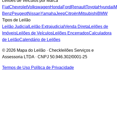
Leilões de Veículos por Marca
Fiat
Chevrolet
Volkswagen
Honda
Ford
Renault
Toyota
Hyundai
M
Benz
Peugeot
Nissan
Yamaha
Jeep
Citroën
Mitsubishi
BMW
Tipos de Leilão
Leilão Judicial
Leilão Extrajudicial
Venda Direta
Leilões de
Imóveis
Leilões de Veículos
Leilões Encerrados
Calculadora
de Leilão
Calendário de Leilões
© 2026 Mapa do Leilão · Checkleilões Serviços e
Assessoria LTDA · CNPJ 50.946.302/0001-25
Termos de Uso
Política de Privacidade