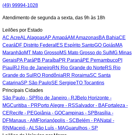
(49) 99994-1028
Atendimento de segunda a sexta, das 9h às 18h
Leilões por Estado
AC
Acre
AL
Alagoas
AP
Amapá
AM
Amazonas
BA
Bahia
CE
Ceará
DF
Distrito Federal
ES
Espírito Santo
GO
Goiás
MA
Maranhão
MT
Mato Grosso
MS
Mato Grosso do Sul
MG
Minas
Gerais
PA
Pará
PB
Paraíba
PR
Paraná
PE
Pernambuco
PI
Piauí
RJ
Rio de Janeiro
RN
Rio Grande do Norte
RS
Rio
Grande do Sul
RO
Rondônia
RR
Roraima
SC
Santa
Catarina
SP
São Paulo
SE
Sergipe
TO
Tocantins
Principais Cidades
São Paulo - SP
Rio de Janeiro - RJ
Belo Horizonte -
MG
Curitiba - PR
Porto Alegre - RS
Salvador - BA
Fortaleza -
CE
Recife - PE
Goiânia - GO
Campinas - SP
Brasília -
DF
Manaus - AM
Florianópolis - SC
Belém - PA
Natal -
RN
Maceió - AL
São Luís - MA
Guarulhos - SP