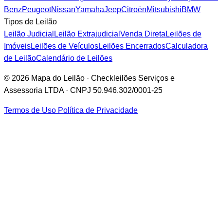
Benz
Peugeot
Nissan
Yamaha
Jeep
Citroën
Mitsubishi
BMW
Tipos de Leilão
Leilão Judicial
Leilão Extrajudicial
Venda Direta
Leilões de
Imóveis
Leilões de Veículos
Leilões Encerrados
Calculadora
de Leilão
Calendário de Leilões
© 2026 Mapa do Leilão · Checkleilões Serviços e
Assessoria LTDA · CNPJ 50.946.302/0001-25
Termos de Uso
Política de Privacidade