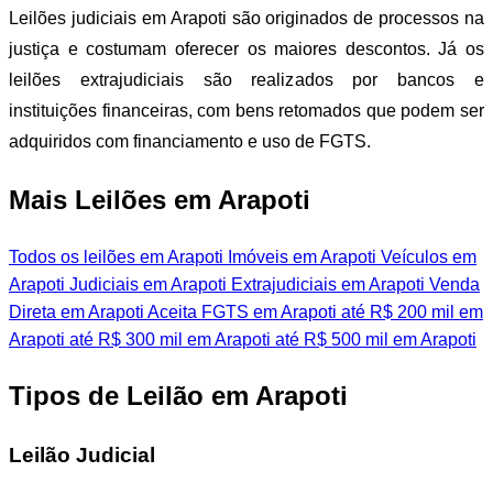
Leilões judiciais em Arapoti são originados de processos na
justiça e costumam oferecer os maiores descontos. Já os
leilões extrajudiciais são realizados por bancos e
instituições financeiras, com bens retomados que podem ser
adquiridos com financiamento e uso de FGTS.
Mais Leilões em Arapoti
Todos os leilões em Arapoti
Imóveis em Arapoti
Veículos em
Arapoti
Judiciais em Arapoti
Extrajudiciais em Arapoti
Venda
Direta em Arapoti
Aceita FGTS em Arapoti
até R$ 200 mil em
Arapoti
até R$ 300 mil em Arapoti
até R$ 500 mil em Arapoti
Tipos de Leilão em Arapoti
Leilão Judicial