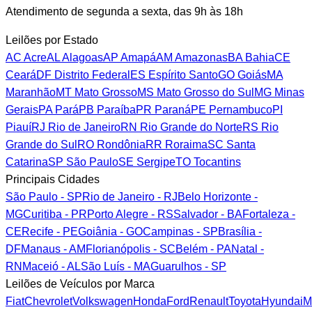
Atendimento de segunda a sexta, das 9h às 18h
Leilões por Estado
AC
Acre
AL
Alagoas
AP
Amapá
AM
Amazonas
BA
Bahia
CE
Ceará
DF
Distrito Federal
ES
Espírito Santo
GO
Goiás
MA
Maranhão
MT
Mato Grosso
MS
Mato Grosso do Sul
MG
Minas
Gerais
PA
Pará
PB
Paraíba
PR
Paraná
PE
Pernambuco
PI
Piauí
RJ
Rio de Janeiro
RN
Rio Grande do Norte
RS
Rio
Grande do Sul
RO
Rondônia
RR
Roraima
SC
Santa
Catarina
SP
São Paulo
SE
Sergipe
TO
Tocantins
Principais Cidades
São Paulo - SP
Rio de Janeiro - RJ
Belo Horizonte -
MG
Curitiba - PR
Porto Alegre - RS
Salvador - BA
Fortaleza -
CE
Recife - PE
Goiânia - GO
Campinas - SP
Brasília -
DF
Manaus - AM
Florianópolis - SC
Belém - PA
Natal -
RN
Maceió - AL
São Luís - MA
Guarulhos - SP
Leilões de Veículos por Marca
Fiat
Chevrolet
Volkswagen
Honda
Ford
Renault
Toyota
Hyundai
M