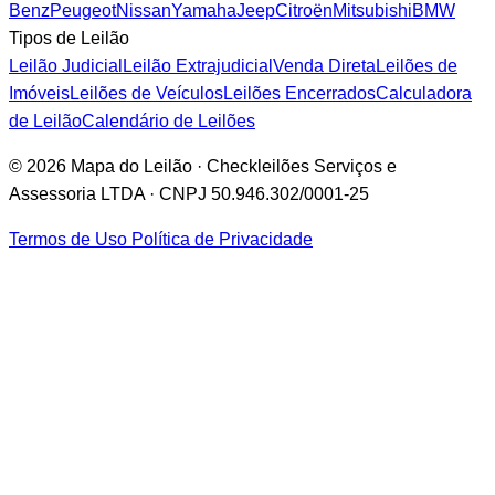
Benz
Peugeot
Nissan
Yamaha
Jeep
Citroën
Mitsubishi
BMW
Tipos de Leilão
Leilão Judicial
Leilão Extrajudicial
Venda Direta
Leilões de
Imóveis
Leilões de Veículos
Leilões Encerrados
Calculadora
de Leilão
Calendário de Leilões
© 2026 Mapa do Leilão · Checkleilões Serviços e
Assessoria LTDA · CNPJ 50.946.302/0001-25
Termos de Uso
Política de Privacidade