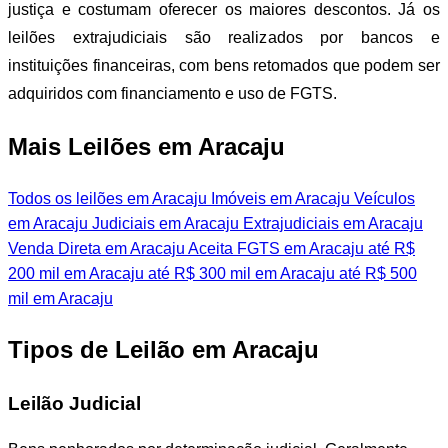
justiça e costumam oferecer os maiores descontos. Já os
leilões extrajudiciais são realizados por bancos e
instituições financeiras, com bens retomados que podem ser
adquiridos com financiamento e uso de FGTS.
Mais Leilões em Aracaju
Todos os leilões em Aracaju
Imóveis em Aracaju
Veículos
em Aracaju
Judiciais em Aracaju
Extrajudiciais em Aracaju
Venda Direta em Aracaju
Aceita FGTS em Aracaju
até R$
200 mil em Aracaju
até R$ 300 mil em Aracaju
até R$ 500
mil em Aracaju
Tipos de Leilão em Aracaju
Leilão Judicial