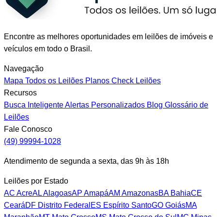
Encontre as melhores oportunidades em leilões de imóveis e
veículos em todo o Brasil.
Navegação
Mapa
Todos os Leilões
Planos
Check Leilões
Recursos
Busca Inteligente
Alertas Personalizados
Blog
Glossário de
Leilões
Fale Conosco
(49) 99994-1028
Atendimento de segunda a sexta, das 9h às 18h
Leilões por Estado
AC
Acre
AL
Alagoas
AP
Amapá
AM
Amazonas
BA
Bahia
CE
Ceará
DF
Distrito Federal
ES
Espírito Santo
GO
Goiás
MA