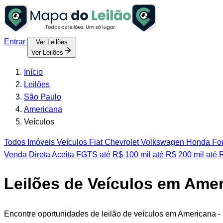
Entrar
Ver Leilões
Ver Leilões
Início
Leilões
São Paulo
Americana
Veículos
Todos
Imóveis
Veículos
Fiat
Chevrolet
Volkswagen
Honda
Fo
Venda Direta
Aceita FGTS
até R$ 100 mil
até R$ 200 mil
até 
Leilões de Veículos em Amer
Encontre oportunidades de leilão de veículos em Americana -