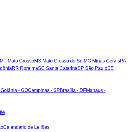
MT
Mato Grosso
MS
Mato Grosso do Sul
MG
Minas Gerais
PA
dônia
RR
Roraima
SC
Santa Catarina
SP
São Paulo
SE
E
Goiânia - GO
Campinas - SP
Brasília - DF
Manaus -
MW
ão
Calendário de Leilões