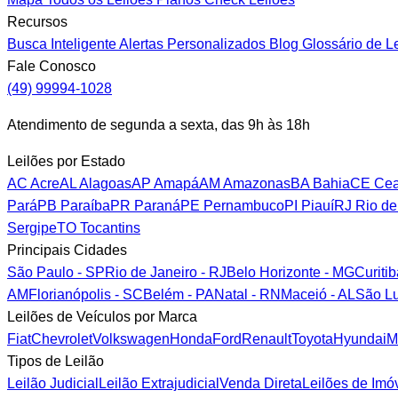
Recursos
Busca Inteligente
Alertas Personalizados
Blog
Glossário de L
Fale Conosco
(49) 99994-1028
Atendimento de segunda a sexta, das 9h às 18h
Leilões por Estado
AC
Acre
AL
Alagoas
AP
Amapá
AM
Amazonas
BA
Bahia
CE
Cea
Pará
PB
Paraíba
PR
Paraná
PE
Pernambuco
PI
Piauí
RJ
Rio de
Sergipe
TO
Tocantins
Principais Cidades
São Paulo - SP
Rio de Janeiro - RJ
Belo Horizonte - MG
Curiti
AM
Florianópolis - SC
Belém - PA
Natal - RN
Maceió - AL
São Lu
Leilões de Veículos por Marca
Fiat
Chevrolet
Volkswagen
Honda
Ford
Renault
Toyota
Hyundai
M
Tipos de Leilão
Leilão Judicial
Leilão Extrajudicial
Venda Direta
Leilões de Imó