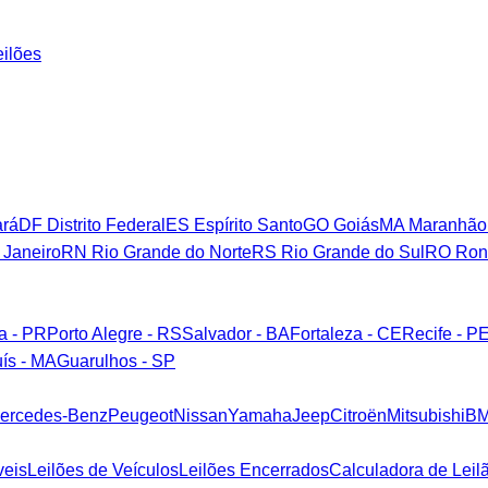
eilões
rá
DF
Distrito Federal
ES
Espírito Santo
GO
Goiás
MA
Maranhão
 Janeiro
RN
Rio Grande do Norte
RS
Rio Grande do Sul
RO
Ron
ba - PR
Porto Alegre - RS
Salvador - BA
Fortaleza - CE
Recife - P
ís - MA
Guarulhos - SP
ercedes-Benz
Peugeot
Nissan
Yamaha
Jeep
Citroën
Mitsubishi
B
veis
Leilões de Veículos
Leilões Encerrados
Calculadora de Leil