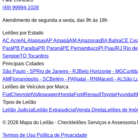
(49) 99994-1028
Atendimento de segunda a sexta, das 9h às 18h
Leilões por Estado
AC
Acre
AL
Alagoas
AP
Amapá
AM
Amazonas
BA
Bahia
CE
Cea
Pará
PB
Paraíba
PR
Paraná
PE
Pernambuco
PI
Piauí
RJ
Rio de
Sergipe
TO
Tocantins
Principais Cidades
São Paulo - SP
Rio de Janeiro - RJ
Belo Horizonte - MG
Curiti
AM
Florianópolis - SC
Belém - PA
Natal - RN
Maceió - AL
São Lu
Leilões de Veículos por Marca
Fiat
Chevrolet
Volkswagen
Honda
Ford
Renault
Toyota
Hyundai
M
Tipos de Leilão
Leilão Judicial
Leilão Extrajudicial
Venda Direta
Leilões de Imó
© 2026 Mapa do Leilão · Checkleilões Serviços e Assessori
Termos de Uso
Política de Privacidade