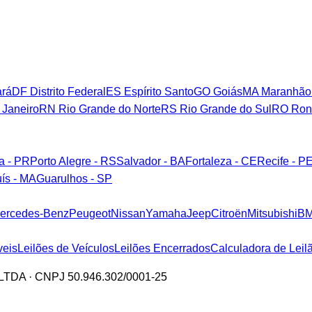
rá
DF
Distrito Federal
ES
Espírito Santo
GO
Goiás
MA
Maranhão
 Janeiro
RN
Rio Grande do Norte
RS
Rio Grande do Sul
RO
Ron
ba - PR
Porto Alegre - RS
Salvador - BA
Fortaleza - CE
Recife - P
ís - MA
Guarulhos - SP
ercedes-Benz
Peugeot
Nissan
Yamaha
Jeep
Citroën
Mitsubishi
B
veis
Leilões de Veículos
Leilões Encerrados
Calculadora de Leil
a LTDA · CNPJ 50.946.302/0001-25