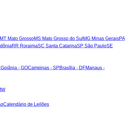
MT
Mato Grosso
MS
Mato Grosso do Sul
MG
Minas Gerais
PA
dônia
RR
Roraima
SC
Santa Catarina
SP
São Paulo
SE
E
Goiânia - GO
Campinas - SP
Brasília - DF
Manaus -
MW
ão
Calendário de Leilões