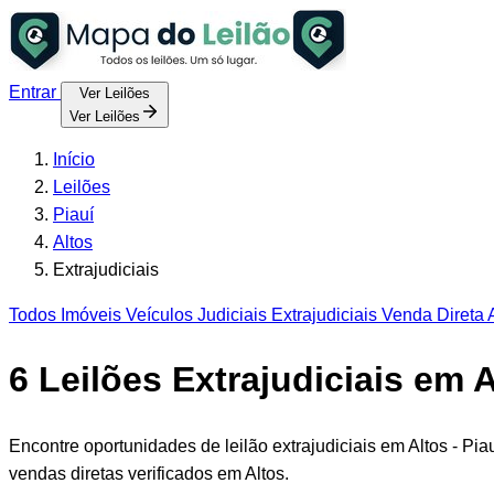
Entrar
Ver Leilões
Ver Leilões
Início
Leilões
Piauí
Altos
Extrajudiciais
Todos
Imóveis
Veículos
Judiciais
Extrajudiciais
Venda Direta
A
6
Leilões Extrajudiciais em A
Encontre oportunidades de leilão extrajudiciais em Altos - Pi
vendas diretas verificados em Altos.