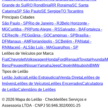
Grande do Sul
RO
Rondônia
RR
Roraima
SC
Santa
Catarina
SP
São Paulo
SE
Sergipe
TO
Tocantins
Principais Cidades
São Paulo - SP
Rio de Janeiro - RJ
Belo Horizonte -
MG
Curitiba - PR
Porto Alegre - RS
Salvador - BA
Fortaleza -
CE
Recife - PE
Goiânia - GO
Campinas - SP
Brasília -
DF
Manaus - AM
Florianópolis - SC
Belém - PA
Natal -
RN
Maceió - AL
São Luís - MA
Guarulhos - SP
Leilões de Veículos por Marca
Fiat
Chevrolet
Volkswagen
Honda
Ford
Renault
Toyota
Hyundai
M
Benz
Peugeot
Nissan
Yamaha
Jeep
Citroën
Mitsubishi
BMW
Tipos de Leilão
Leilão Judicial
Leilão Extrajudicial
Venda Direta
Leilões de
Imóveis
Leilões de Veículos
Leilões Encerrados
Calculadora
de Leilão
Calendário de Leilões
© 2026 Mapa do Leilão · Checkleilões Serviços e
Assessoria LTDA · CNPJ 50.946.302/0001-25