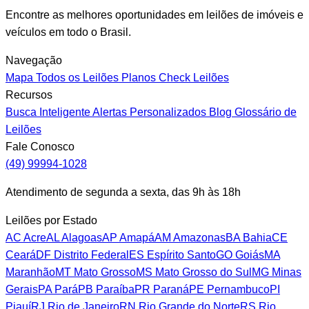
Encontre as melhores oportunidades em leilões de imóveis e
veículos em todo o Brasil.
Navegação
Mapa
Todos os Leilões
Planos
Check Leilões
Recursos
Busca Inteligente
Alertas Personalizados
Blog
Glossário de
Leilões
Fale Conosco
(49) 99994-1028
Atendimento de segunda a sexta, das 9h às 18h
Leilões por Estado
AC
Acre
AL
Alagoas
AP
Amapá
AM
Amazonas
BA
Bahia
CE
Ceará
DF
Distrito Federal
ES
Espírito Santo
GO
Goiás
MA
Maranhão
MT
Mato Grosso
MS
Mato Grosso do Sul
MG
Minas
Gerais
PA
Pará
PB
Paraíba
PR
Paraná
PE
Pernambuco
PI
Piauí
RJ
Rio de Janeiro
RN
Rio Grande do Norte
RS
Rio