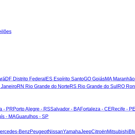
eilões
rá
DF
Distrito Federal
ES
Espírito Santo
GO
Goiás
MA
Maranhão
 Janeiro
RN
Rio Grande do Norte
RS
Rio Grande do Sul
RO
Ron
ba - PR
Porto Alegre - RS
Salvador - BA
Fortaleza - CE
Recife - P
ís - MA
Guarulhos - SP
ercedes-Benz
Peugeot
Nissan
Yamaha
Jeep
Citroën
Mitsubishi
B