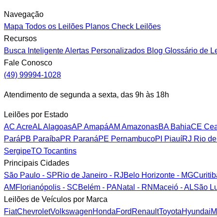
Navegação
Mapa
Todos os Leilões
Planos
Check Leilões
Recursos
Busca Inteligente
Alertas Personalizados
Blog
Glossário de L
Fale Conosco
(49) 99994-1028
Atendimento de segunda a sexta, das 9h às 18h
Leilões por Estado
AC
Acre
AL
Alagoas
AP
Amapá
AM
Amazonas
BA
Bahia
CE
Cea
Pará
PB
Paraíba
PR
Paraná
PE
Pernambuco
PI
Piauí
RJ
Rio de
Sergipe
TO
Tocantins
Principais Cidades
São Paulo - SP
Rio de Janeiro - RJ
Belo Horizonte - MG
Curiti
AM
Florianópolis - SC
Belém - PA
Natal - RN
Maceió - AL
São Lu
Leilões de Veículos por Marca
Fiat
Chevrolet
Volkswagen
Honda
Ford
Renault
Toyota
Hyundai
M