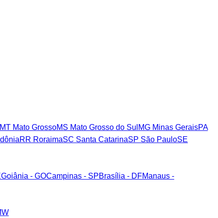
MT
Mato Grosso
MS
Mato Grosso do Sul
MG
Minas Gerais
PA
dônia
RR
Roraima
SC
Santa Catarina
SP
São Paulo
SE
E
Goiânia - GO
Campinas - SP
Brasília - DF
Manaus -
MW