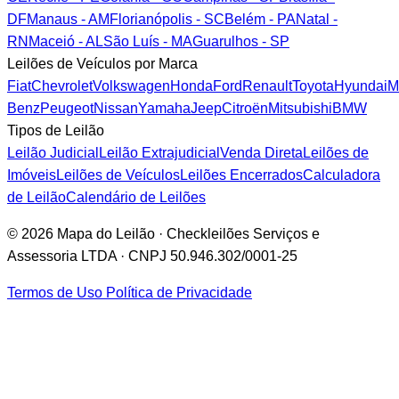
DF
Manaus - AM
Florianópolis - SC
Belém - PA
Natal -
RN
Maceió - AL
São Luís - MA
Guarulhos - SP
Leilões de Veículos por Marca
Fiat
Chevrolet
Volkswagen
Honda
Ford
Renault
Toyota
Hyundai
M
Benz
Peugeot
Nissan
Yamaha
Jeep
Citroën
Mitsubishi
BMW
Tipos de Leilão
Leilão Judicial
Leilão Extrajudicial
Venda Direta
Leilões de
Imóveis
Leilões de Veículos
Leilões Encerrados
Calculadora
de Leilão
Calendário de Leilões
© 2026 Mapa do Leilão · Checkleilões Serviços e
Assessoria LTDA · CNPJ 50.946.302/0001-25
Termos de Uso
Política de Privacidade