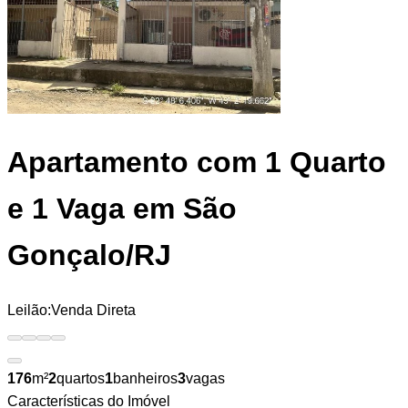
Apartamento
com 1 Quarto
e 1 Vaga em São
Gonçalo/RJ
Leilão:
Venda Direta
176
m²
2
quartos
1
banheiros
3
vagas
Características do Imóvel