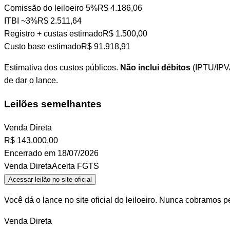
Comissão do leiloeiro
5%
R$ 4.186,06
ITBI
~3%
R$ 2.511,64
Registro + custas
estimado
R$ 1.500,00
Custo base estimado
R$ 91.918,91
Estimativa dos custos públicos.
Não inclui débitos
(IPTU/IPVA
de dar o lance.
Leilões semelhantes
Venda Direta
R$
143.000,00
Encerrado em 18/07/2026
Venda Direta
Aceita FGTS
Acessar leilão no site oficial
Você dá o lance no site oficial do leiloeiro. Nunca cobramos p
Venda Direta