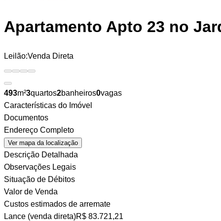
Apartamento
Apto 23 no Jar
Leilão:
Venda Direta
493
m²
3
quartos
2
banheiros
0
vagas
Características do Imóvel
Documentos
Endereço Completo
Ver mapa da localização
Descrição Detalhada
Observações Legais
Situação de Débitos
Valor de Venda
Custos estimados de arremate
Lance (venda direta)
R$ 83.721,21