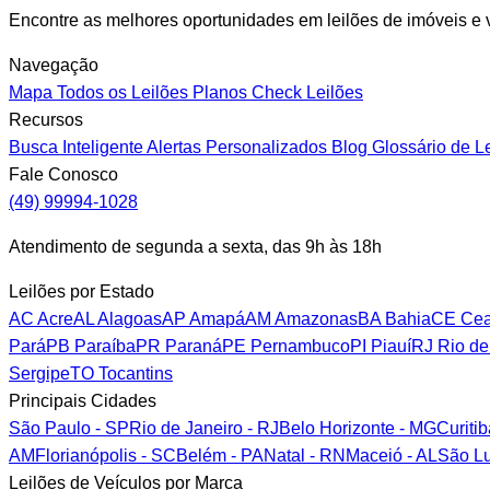
Encontre as melhores oportunidades em leilões de imóveis e v
Navegação
Mapa
Todos os Leilões
Planos
Check Leilões
Recursos
Busca Inteligente
Alertas Personalizados
Blog
Glossário de L
Fale Conosco
(49) 99994-1028
Atendimento de segunda a sexta, das 9h às 18h
Leilões por Estado
AC
Acre
AL
Alagoas
AP
Amapá
AM
Amazonas
BA
Bahia
CE
Cea
Pará
PB
Paraíba
PR
Paraná
PE
Pernambuco
PI
Piauí
RJ
Rio de
Sergipe
TO
Tocantins
Principais Cidades
São Paulo - SP
Rio de Janeiro - RJ
Belo Horizonte - MG
Curiti
AM
Florianópolis - SC
Belém - PA
Natal - RN
Maceió - AL
São Lu
Leilões de Veículos por Marca