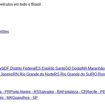
eículos em todo o Brasil.
eilões
rá
DF
Distrito Federal
ES
Espírito Santo
GO
Goiás
MA
Maranhão
 Janeiro
RN
Rio Grande do Norte
RS
Rio Grande do Sul
RO
Ron
ba - PR
Porto Alegre - RS
Salvador - BA
Fortaleza - CE
Recife - P
ís - MA
Guarulhos - SP