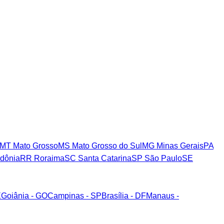
MT
Mato Grosso
MS
Mato Grosso do Sul
MG
Minas Gerais
PA
dônia
RR
Roraima
SC
Santa Catarina
SP
São Paulo
SE
E
Goiânia - GO
Campinas - SP
Brasília - DF
Manaus -