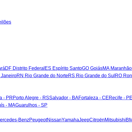
eilões
rá
DF
Distrito Federal
ES
Espírito Santo
GO
Goiás
MA
Maranhão
 Janeiro
RN
Rio Grande do Norte
RS
Rio Grande do Sul
RO
Ron
ba - PR
Porto Alegre - RS
Salvador - BA
Fortaleza - CE
Recife - P
ís - MA
Guarulhos - SP
ercedes-Benz
Peugeot
Nissan
Yamaha
Jeep
Citroën
Mitsubishi
B