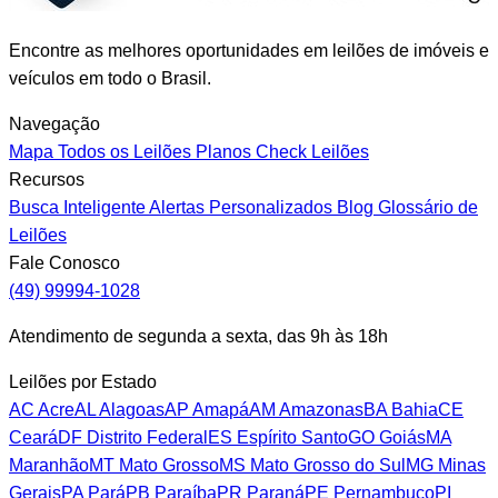
Encontre as melhores oportunidades em leilões de imóveis e
veículos em todo o Brasil.
Navegação
Mapa
Todos os Leilões
Planos
Check Leilões
Recursos
Busca Inteligente
Alertas Personalizados
Blog
Glossário de
Leilões
Fale Conosco
(49) 99994-1028
Atendimento de segunda a sexta, das 9h às 18h
Leilões por Estado
AC
Acre
AL
Alagoas
AP
Amapá
AM
Amazonas
BA
Bahia
CE
Ceará
DF
Distrito Federal
ES
Espírito Santo
GO
Goiás
MA
Maranhão
MT
Mato Grosso
MS
Mato Grosso do Sul
MG
Minas
Gerais
PA
Pará
PB
Paraíba
PR
Paraná
PE
Pernambuco
PI