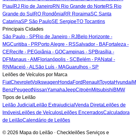
Piauí
RJ
Rio de Janeiro
RN
Rio Grande do Norte
RS
Rio
Grande do Sul
RO
Rondônia
RR
Roraima
SC
Santa
Catarina
SP
São Paulo
SE
Sergipe
TO
Tocantins
Principais Cidades
São Paulo - SP
Rio de Janeiro - RJ
Belo Horizonte -
MG
Curitiba - PR
Porto Alegre - RS
Salvador - BA
Fortaleza -
CE
Recife - PE
Goiânia - GO
Campinas - SP
Brasília -
DF
Manaus - AM
Florianópolis - SC
Belém - PA
Natal -
RN
Maceió - AL
São Luís - MA
Guarulhos - SP
Leilões de Veículos por Marca
Fiat
Chevrolet
Volkswagen
Honda
Ford
Renault
Toyota
Hyundai
M
Benz
Peugeot
Nissan
Yamaha
Jeep
Citroën
Mitsubishi
BMW
Tipos de Leilão
Leilão Judicial
Leilão Extrajudicial
Venda Direta
Leilões de
Imóveis
Leilões de Veículos
Leilões Encerrados
Calculadora
de Leilão
Calendário de Leilões
© 2026 Mapa do Leilão · Checkleilões Serviços e