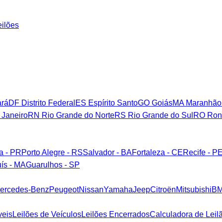
eilões
rá
DF
Distrito Federal
ES
Espírito Santo
GO
Goiás
MA
Maranhão
 Janeiro
RN
Rio Grande do Norte
RS
Rio Grande do Sul
RO
Ron
ba - PR
Porto Alegre - RS
Salvador - BA
Fortaleza - CE
Recife - P
ís - MA
Guarulhos - SP
ercedes-Benz
Peugeot
Nissan
Yamaha
Jeep
Citroën
Mitsubishi
B
veis
Leilões de Veículos
Leilões Encerrados
Calculadora de Leil