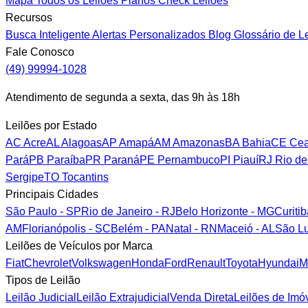
Mapa
Todos os Leilões
Planos
Check Leilões
Recursos
Busca Inteligente
Alertas Personalizados
Blog
Glossário de L
Fale Conosco
(49) 99994-1028
Atendimento de segunda a sexta, das 9h às 18h
Leilões por Estado
AC
Acre
AL
Alagoas
AP
Amapá
AM
Amazonas
BA
Bahia
CE
Cea
Pará
PB
Paraíba
PR
Paraná
PE
Pernambuco
PI
Piauí
RJ
Rio de
Sergipe
TO
Tocantins
Principais Cidades
São Paulo - SP
Rio de Janeiro - RJ
Belo Horizonte - MG
Curiti
AM
Florianópolis - SC
Belém - PA
Natal - RN
Maceió - AL
São Lu
Leilões de Veículos por Marca
Fiat
Chevrolet
Volkswagen
Honda
Ford
Renault
Toyota
Hyundai
M
Tipos de Leilão
Leilão Judicial
Leilão Extrajudicial
Venda Direta
Leilões de Imó