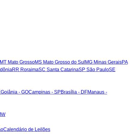
MT
Mato Grosso
MS
Mato Grosso do Sul
MG
Minas Gerais
PA
dônia
RR
Roraima
SC
Santa Catarina
SP
São Paulo
SE
E
Goiânia - GO
Campinas - SP
Brasília - DF
Manaus -
MW
ão
Calendário de Leilões