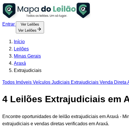
Entrar
Ver Leilões
Ver Leilões
Início
Leilões
Minas Gerais
Araxá
Extrajudiciais
Todos
Imóveis
Veículos
Judiciais
Extrajudiciais
Venda Direta
A
4
Leilões Extrajudiciais em 
Encontre oportunidades de leilão extrajudiciais em Araxá - M
extrajudiciais e vendas diretas verificados em Araxá.