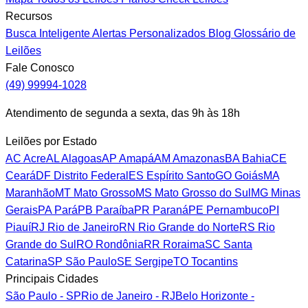
Recursos
Busca Inteligente
Alertas Personalizados
Blog
Glossário de
Leilões
Fale Conosco
(49) 99994-1028
Atendimento de segunda a sexta, das 9h às 18h
Leilões por Estado
AC
Acre
AL
Alagoas
AP
Amapá
AM
Amazonas
BA
Bahia
CE
Ceará
DF
Distrito Federal
ES
Espírito Santo
GO
Goiás
MA
Maranhão
MT
Mato Grosso
MS
Mato Grosso do Sul
MG
Minas
Gerais
PA
Pará
PB
Paraíba
PR
Paraná
PE
Pernambuco
PI
Piauí
RJ
Rio de Janeiro
RN
Rio Grande do Norte
RS
Rio
Grande do Sul
RO
Rondônia
RR
Roraima
SC
Santa
Catarina
SP
São Paulo
SE
Sergipe
TO
Tocantins
Principais Cidades
São Paulo - SP
Rio de Janeiro - RJ
Belo Horizonte -