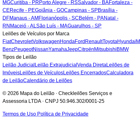
MG
Curitiba - PR
Porto Alegre - RS
Salvador - BA
Fortaleza -
CE
Recife - PE
Goiânia - GO
Campinas - SP
Brasília -
DF
Manaus - AM
Florianópolis - SC
Belém - PA
Natal -
RN
Maceió - AL
São Luís - MA
Guarulhos - SP
Leilões de Veículos por Marca
Fiat
Chevrolet
Volkswagen
Honda
Ford
Renault
Toyota
Hyundai
M
Benz
Peugeot
Nissan
Yamaha
Jeep
Citroën
Mitsubishi
BMW
Tipos de Leilão
Leilão Judicial
Leilão Extrajudicial
Venda Direta
Leilões de
Imóveis
Leilões de Veículos
Leilões Encerrados
Calculadora
de Leilão
Calendário de Leilões
© 2026 Mapa do Leilão · Checkleilões Serviços e
Assessoria LTDA · CNPJ 50.946.302/0001-25
Termos de Uso
Política de Privacidade