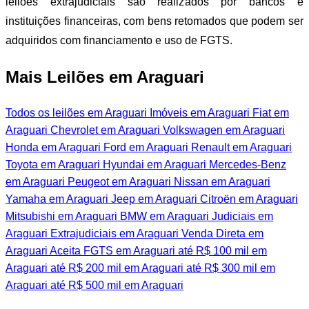
leilões extrajudiciais são realizados por bancos e
instituições financeiras, com bens retomados que podem ser
adquiridos com financiamento e uso de FGTS.
Mais Leilões em Araguari
Todos os leilões em Araguari
Imóveis em Araguari
Fiat em
Araguari
Chevrolet em Araguari
Volkswagen em Araguari
Honda em Araguari
Ford em Araguari
Renault em Araguari
Toyota em Araguari
Hyundai em Araguari
Mercedes-Benz
em Araguari
Peugeot em Araguari
Nissan em Araguari
Yamaha em Araguari
Jeep em Araguari
Citroën em Araguari
Mitsubishi em Araguari
BMW em Araguari
Judiciais em
Araguari
Extrajudiciais em Araguari
Venda Direta em
Araguari
Aceita FGTS em Araguari
até R$ 100 mil em
Araguari
até R$ 200 mil em Araguari
até R$ 300 mil em
Araguari
até R$ 500 mil em Araguari