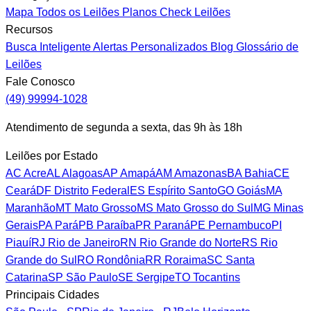
Mapa
Todos os Leilões
Planos
Check Leilões
Recursos
Busca Inteligente
Alertas Personalizados
Blog
Glossário de
Leilões
Fale Conosco
(49) 99994-1028
Atendimento de segunda a sexta, das 9h às 18h
Leilões por Estado
AC
Acre
AL
Alagoas
AP
Amapá
AM
Amazonas
BA
Bahia
CE
Ceará
DF
Distrito Federal
ES
Espírito Santo
GO
Goiás
MA
Maranhão
MT
Mato Grosso
MS
Mato Grosso do Sul
MG
Minas
Gerais
PA
Pará
PB
Paraíba
PR
Paraná
PE
Pernambuco
PI
Piauí
RJ
Rio de Janeiro
RN
Rio Grande do Norte
RS
Rio
Grande do Sul
RO
Rondônia
RR
Roraima
SC
Santa
Catarina
SP
São Paulo
SE
Sergipe
TO
Tocantins
Principais Cidades