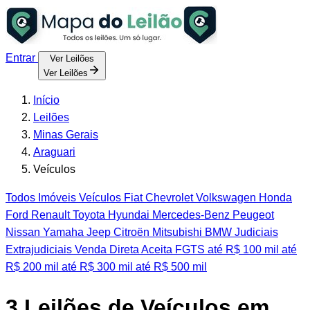
Entrar
Ver Leilões
Ver Leilões
Início
Leilões
Minas Gerais
Araguari
Veículos
Todos
Imóveis
Veículos
Fiat
Chevrolet
Volkswagen
Honda
Ford
Renault
Toyota
Hyundai
Mercedes-Benz
Peugeot
Nissan
Yamaha
Jeep
Citroën
Mitsubishi
BMW
Judiciais
Extrajudiciais
Venda Direta
Aceita FGTS
até R$ 100 mil
até
R$ 200 mil
até R$ 300 mil
até R$ 500 mil
3
Leilões de Veículos em