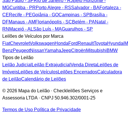
São Paulo - SP
Rio de Janeiro - RJ
Belo Horizonte -
MG
Curitiba - PR
Porto Alegre - RS
Salvador - BA
Fortaleza -
CE
Recife - PE
Goiânia - GO
Campinas - SP
Brasília -
DF
Manaus - AM
Florianópolis - SC
Belém - PA
Natal -
RN
Maceió - AL
São Luís - MA
Guarulhos - SP
Leilões de Veículos por Marca
Fiat
Chevrolet
Volkswagen
Honda
Ford
Renault
Toyota
Hyundai
M
Benz
Peugeot
Nissan
Yamaha
Jeep
Citroën
Mitsubishi
BMW
Tipos de Leilão
Leilão Judicial
Leilão Extrajudicial
Venda Direta
Leilões de
Imóveis
Leilões de Veículos
Leilões Encerrados
Calculadora
de Leilão
Calendário de Leilões
© 2026 Mapa do Leilão · Checkleilões Serviços e
Assessoria LTDA · CNPJ 50.946.302/0001-25
Termos de Uso
Política de Privacidade