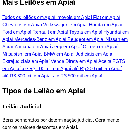
Mais Leilões em Apiaí
Todos os leilões em Apiaí
Imóveis em Apiaí
Fiat em Apiaí
Chevrolet em Apiaí
Volkswagen em Apiaí
Honda em Apiaí
Ford em Apiaí
Renault em Apiaí
Toyota em Apiaí
Hyundai em
Apiaí
Mercedes-Benz em Apiaí
Peugeot em Apiaí
Nissan em
Apiaí
Yamaha em Apiaí
Jeep em Apiaí
Citroën em Apiaí
Mitsubishi em Apiaí
BMW em Apiaí
Judiciais em Apiaí
Extrajudiciais em Apiaí
Venda Direta em Apiaí
Aceita FGTS
em Apiaí
até R$ 100 mil em Apiaí
até R$ 200 mil em Apiaí
até R$ 300 mil em Apiaí
até R$ 500 mil em Apiaí
Tipos de Leilão em Apiaí
Leilão Judicial
Bens penhorados por determinação judicial. Geralmente
com os maiores descontos em Apiaí.