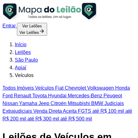
Entrar
Ver Leilões
Ver Leilões
Início
Leilões
São Paulo
Apiaí
Veículos
Todos
Imóveis
Veículos
Fiat
Chevrolet
Volkswagen
Honda
Ford
Renault
Toyota
Hyundai
Mercedes-Benz
Peugeot
Nissan
Yamaha
Jeep
Citroën
Mitsubishi
BMW
Judiciais
Extrajudiciais
Venda Direta
Aceita FGTS
até R$ 100 mil
até
R$ 200 mil
até R$ 300 mil
até R$ 500 mil
Leilões de Veículos em