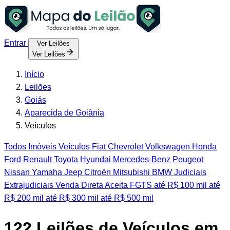
Entrar
Ver Leilões
Ver Leilões
Início
Leilões
Goiás
Aparecida de Goiânia
Veículos
Todos
Imóveis
Veículos
Fiat
Chevrolet
Volkswagen
Honda
Ford
Renault
Toyota
Hyundai
Mercedes-Benz
Peugeot
Nissan
Yamaha
Jeep
Citroën
Mitsubishi
BMW
Judiciais
Extrajudiciais
Venda Direta
Aceita FGTS
até R$ 100 mil
até
R$ 200 mil
até R$ 300 mil
até R$ 500 mil
122
Leilões de Veículos em