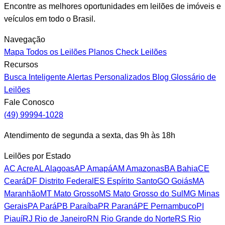
Encontre as melhores oportunidades em leilões de imóveis e
veículos em todo o Brasil.
Navegação
Mapa
Todos os Leilões
Planos
Check Leilões
Recursos
Busca Inteligente
Alertas Personalizados
Blog
Glossário de
Leilões
Fale Conosco
(49) 99994-1028
Atendimento de segunda a sexta, das 9h às 18h
Leilões por Estado
AC
Acre
AL
Alagoas
AP
Amapá
AM
Amazonas
BA
Bahia
CE
Ceará
DF
Distrito Federal
ES
Espírito Santo
GO
Goiás
MA
Maranhão
MT
Mato Grosso
MS
Mato Grosso do Sul
MG
Minas
Gerais
PA
Pará
PB
Paraíba
PR
Paraná
PE
Pernambuco
PI
Piauí
RJ
Rio de Janeiro
RN
Rio Grande do Norte
RS
Rio