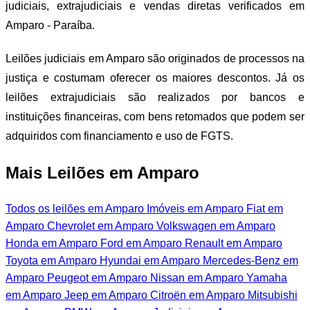
judiciais, extrajudiciais e vendas diretas verificados em
Amparo - Paraíba.
Leilões judiciais em Amparo são originados de processos na
justiça e costumam oferecer os maiores descontos. Já os
leilões extrajudiciais são realizados por bancos e
instituições financeiras, com bens retomados que podem ser
adquiridos com financiamento e uso de FGTS.
Mais Leilões em Amparo
Todos os leilões em Amparo
Imóveis em Amparo
Fiat em
Amparo
Chevrolet em Amparo
Volkswagen em Amparo
Honda em Amparo
Ford em Amparo
Renault em Amparo
Toyota em Amparo
Hyundai em Amparo
Mercedes-Benz em
Amparo
Peugeot em Amparo
Nissan em Amparo
Yamaha
em Amparo
Jeep em Amparo
Citroën em Amparo
Mitsubishi