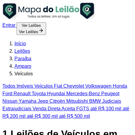
Entrar
Ver Leilões
Ver Leilões
Início
Leilões
Paraíba
Amparo
Veículos
Todos
Imóveis
Veículos
Fiat
Chevrolet
Volkswagen
Honda
Ford
Renault
Toyota
Hyundai
Mercedes-Benz
Peugeot
Nissan
Yamaha
Jeep
Citroën
Mitsubishi
BMW
Judiciais
Extrajudiciais
Venda Direta
Aceita FGTS
até R$ 100 mil
até
R$ 200 mil
até R$ 300 mil
até R$ 500 mil
1
Leilões de Veículos em