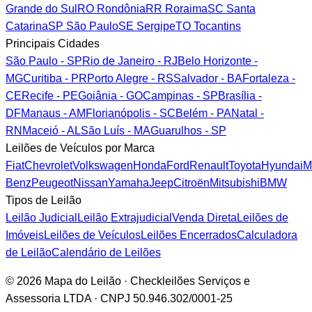
Grande do Sul
RO
Rondônia
RR
Roraima
SC
Santa
Catarina
SP
São Paulo
SE
Sergipe
TO
Tocantins
Principais Cidades
São Paulo - SP
Rio de Janeiro - RJ
Belo Horizonte -
MG
Curitiba - PR
Porto Alegre - RS
Salvador - BA
Fortaleza -
CE
Recife - PE
Goiânia - GO
Campinas - SP
Brasília -
DF
Manaus - AM
Florianópolis - SC
Belém - PA
Natal -
RN
Maceió - AL
São Luís - MA
Guarulhos - SP
Leilões de Veículos por Marca
Fiat
Chevrolet
Volkswagen
Honda
Ford
Renault
Toyota
Hyundai
M
Benz
Peugeot
Nissan
Yamaha
Jeep
Citroën
Mitsubishi
BMW
Tipos de Leilão
Leilão Judicial
Leilão Extrajudicial
Venda Direta
Leilões de
Imóveis
Leilões de Veículos
Leilões Encerrados
Calculadora
de Leilão
Calendário de Leilões
© 2026 Mapa do Leilão · Checkleilões Serviços e
Assessoria LTDA · CNPJ 50.946.302/0001-25