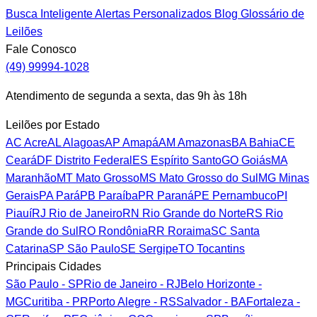
Busca Inteligente
Alertas Personalizados
Blog
Glossário de
Leilões
Fale Conosco
(49) 99994-1028
Atendimento de segunda a sexta, das 9h às 18h
Leilões por Estado
AC
Acre
AL
Alagoas
AP
Amapá
AM
Amazonas
BA
Bahia
CE
Ceará
DF
Distrito Federal
ES
Espírito Santo
GO
Goiás
MA
Maranhão
MT
Mato Grosso
MS
Mato Grosso do Sul
MG
Minas
Gerais
PA
Pará
PB
Paraíba
PR
Paraná
PE
Pernambuco
PI
Piauí
RJ
Rio de Janeiro
RN
Rio Grande do Norte
RS
Rio
Grande do Sul
RO
Rondônia
RR
Roraima
SC
Santa
Catarina
SP
São Paulo
SE
Sergipe
TO
Tocantins
Principais Cidades
São Paulo - SP
Rio de Janeiro - RJ
Belo Horizonte -
MG
Curitiba - PR
Porto Alegre - RS
Salvador - BA
Fortaleza -