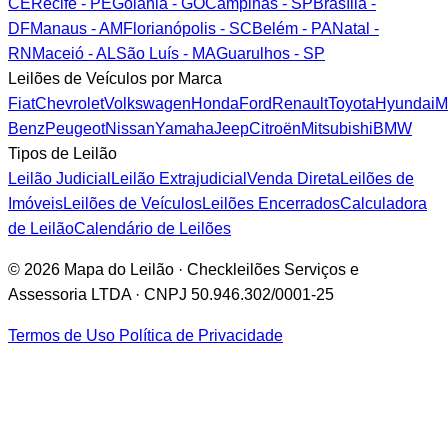
CE
Recife - PE
Goiânia - GO
Campinas - SP
Brasília -
DF
Manaus - AM
Florianópolis - SC
Belém - PA
Natal -
RN
Maceió - AL
São Luís - MA
Guarulhos - SP
Leilões de Veículos por Marca
Fiat
Chevrolet
Volkswagen
Honda
Ford
Renault
Toyota
Hyundai
M
Benz
Peugeot
Nissan
Yamaha
Jeep
Citroën
Mitsubishi
BMW
Tipos de Leilão
Leilão Judicial
Leilão Extrajudicial
Venda Direta
Leilões de
Imóveis
Leilões de Veículos
Leilões Encerrados
Calculadora
de Leilão
Calendário de Leilões
© 2026 Mapa do Leilão · Checkleilões Serviços e
Assessoria LTDA · CNPJ 50.946.302/0001-25
Termos de Uso
Política de Privacidade