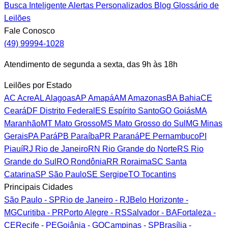
Busca Inteligente
Alertas Personalizados
Blog
Glossário de
Leilões
Fale Conosco
(49) 99994-1028
Atendimento de segunda a sexta, das 9h às 18h
Leilões por Estado
AC
Acre
AL
Alagoas
AP
Amapá
AM
Amazonas
BA
Bahia
CE
Ceará
DF
Distrito Federal
ES
Espírito Santo
GO
Goiás
MA
Maranhão
MT
Mato Grosso
MS
Mato Grosso do Sul
MG
Minas
Gerais
PA
Pará
PB
Paraíba
PR
Paraná
PE
Pernambuco
PI
Piauí
RJ
Rio de Janeiro
RN
Rio Grande do Norte
RS
Rio
Grande do Sul
RO
Rondônia
RR
Roraima
SC
Santa
Catarina
SP
São Paulo
SE
Sergipe
TO
Tocantins
Principais Cidades
São Paulo - SP
Rio de Janeiro - RJ
Belo Horizonte -
MG
Curitiba - PR
Porto Alegre - RS
Salvador - BA
Fortaleza -
CE
Recife - PE
Goiânia - GO
Campinas - SP
Brasília -