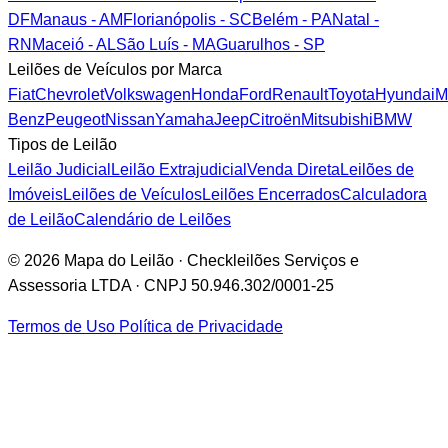
DF
Manaus - AM
Florianópolis - SC
Belém - PA
Natal -
RN
Maceió - AL
São Luís - MA
Guarulhos - SP
Leilões de Veículos por Marca
Fiat
Chevrolet
Volkswagen
Honda
Ford
Renault
Toyota
Hyundai
M
Benz
Peugeot
Nissan
Yamaha
Jeep
Citroën
Mitsubishi
BMW
Tipos de Leilão
Leilão Judicial
Leilão Extrajudicial
Venda Direta
Leilões de
Imóveis
Leilões de Veículos
Leilões Encerrados
Calculadora
de Leilão
Calendário de Leilões
© 2026 Mapa do Leilão · Checkleilões Serviços e
Assessoria LTDA · CNPJ 50.946.302/0001-25
Termos de Uso
Política de Privacidade