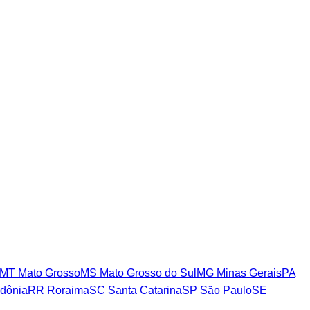
MT
Mato Grosso
MS
Mato Grosso do Sul
MG
Minas Gerais
PA
dônia
RR
Roraima
SC
Santa Catarina
SP
São Paulo
SE