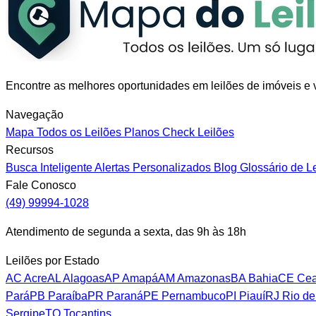
Encontre as melhores oportunidades em leilões de imóveis e v
Navegação
Mapa
Todos os Leilões
Planos
Check Leilões
Recursos
Busca Inteligente
Alertas Personalizados
Blog
Glossário de L
Fale Conosco
(49) 99994-1028
Atendimento de segunda a sexta, das 9h às 18h
Leilões por Estado
AC
Acre
AL
Alagoas
AP
Amapá
AM
Amazonas
BA
Bahia
CE
Cea
Pará
PB
Paraíba
PR
Paraná
PE
Pernambuco
PI
Piauí
RJ
Rio de
Sergipe
TO
Tocantins