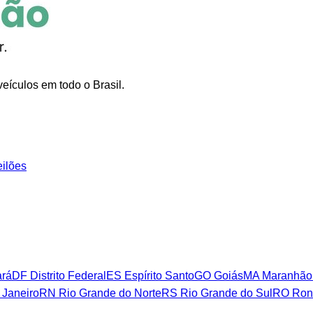
eículos em todo o Brasil.
eilões
rá
DF
Distrito Federal
ES
Espírito Santo
GO
Goiás
MA
Maranhão
 Janeiro
RN
Rio Grande do Norte
RS
Rio Grande do Sul
RO
Ron