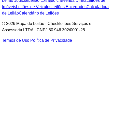
Leilão Judicial
Leilão Extrajudicial
Venda Direta
Leilões de
Imóveis
Leilões de Veículos
Leilões Encerrados
Calculadora
de Leilão
Calendário de Leilões
© 2026 Mapa do Leilão · Checkleilões Serviços e
Assessoria LTDA · CNPJ 50.946.302/0001-25
Termos de Uso
Política de Privacidade