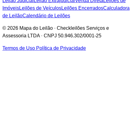
Leilão Judicial
Leilão Extrajudicial
Venda Direta
Leilões de
Imóveis
Leilões de Veículos
Leilões Encerrados
Calculadora
de Leilão
Calendário de Leilões
© 2026 Mapa do Leilão · Checkleilões Serviços e
Assessoria LTDA · CNPJ 50.946.302/0001-25
Termos de Uso
Política de Privacidade