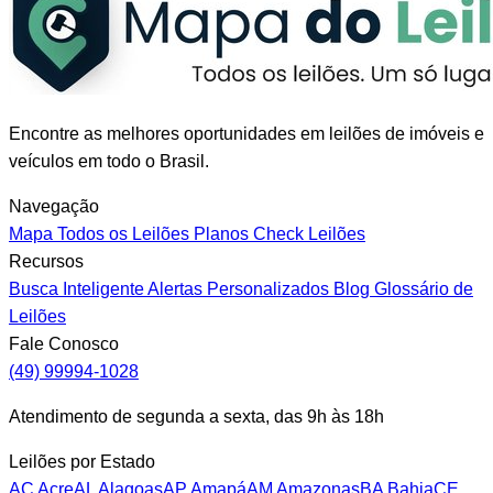
Encontre as melhores oportunidades em leilões de imóveis e
veículos em todo o Brasil.
Navegação
Mapa
Todos os Leilões
Planos
Check Leilões
Recursos
Busca Inteligente
Alertas Personalizados
Blog
Glossário de
Leilões
Fale Conosco
(49) 99994-1028
Atendimento de segunda a sexta, das 9h às 18h
Leilões por Estado
AC
Acre
AL
Alagoas
AP
Amapá
AM
Amazonas
BA
Bahia
CE