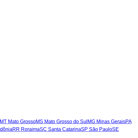
MT
Mato Grosso
MS
Mato Grosso do Sul
MG
Minas Gerais
PA
dônia
RR
Roraima
SC
Santa Catarina
SP
São Paulo
SE