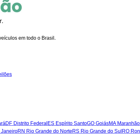
eículos em todo o Brasil.
eilões
rá
DF
Distrito Federal
ES
Espírito Santo
GO
Goiás
MA
Maranhão
 Janeiro
RN
Rio Grande do Norte
RS
Rio Grande do Sul
RO
Ron