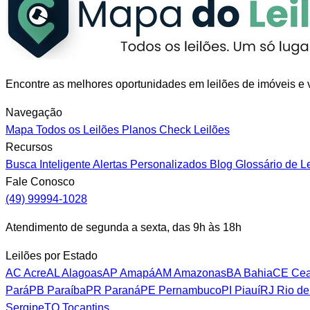
Encontre as melhores oportunidades em leilões de imóveis e v
Navegação
Mapa
Todos os Leilões
Planos
Check Leilões
Recursos
Busca Inteligente
Alertas Personalizados
Blog
Glossário de L
Fale Conosco
(49) 99994-1028
Atendimento de segunda a sexta, das 9h às 18h
Leilões por Estado
AC
Acre
AL
Alagoas
AP
Amapá
AM
Amazonas
BA
Bahia
CE
Cea
Pará
PB
Paraíba
PR
Paraná
PE
Pernambuco
PI
Piauí
RJ
Rio de
Sergipe
TO
Tocantins