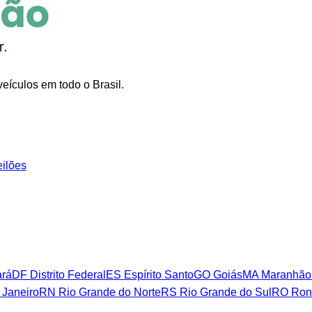
eículos em todo o Brasil.
eilões
rá
DF
Distrito Federal
ES
Espírito Santo
GO
Goiás
MA
Maranhão
 Janeiro
RN
Rio Grande do Norte
RS
Rio Grande do Sul
RO
Ron