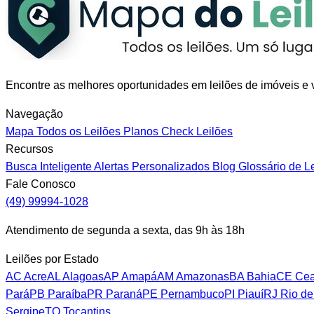
Encontre as melhores oportunidades em leilões de imóveis e v
Navegação
Mapa
Todos os Leilões
Planos
Check Leilões
Recursos
Busca Inteligente
Alertas Personalizados
Blog
Glossário de L
Fale Conosco
(49) 99994-1028
Atendimento de segunda a sexta, das 9h às 18h
Leilões por Estado
AC
Acre
AL
Alagoas
AP
Amapá
AM
Amazonas
BA
Bahia
CE
Cea
Pará
PB
Paraíba
PR
Paraná
PE
Pernambuco
PI
Piauí
RJ
Rio de
Sergipe
TO
Tocantins