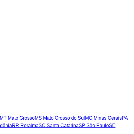
MT
Mato Grosso
MS
Mato Grosso do Sul
MG
Minas Gerais
PA
dônia
RR
Roraima
SC
Santa Catarina
SP
São Paulo
SE