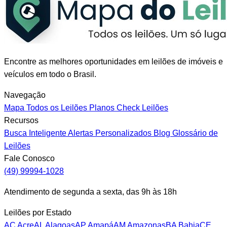
Encontre as melhores oportunidades em leilões de imóveis e
veículos em todo o Brasil.
Navegação
Mapa
Todos os Leilões
Planos
Check Leilões
Recursos
Busca Inteligente
Alertas Personalizados
Blog
Glossário de
Leilões
Fale Conosco
(49) 99994-1028
Atendimento de segunda a sexta, das 9h às 18h
Leilões por Estado
AC
Acre
AL
Alagoas
AP
Amapá
AM
Amazonas
BA
Bahia
CE